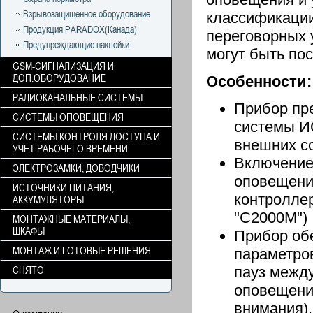
Взрывозащищенное оборудование
классификации
Продукция PARADOX(Канада)
переговорных 
Предупреждающие наклейки
могут быть пос
GSM-СИГНАЛИЗАЦИЯ И
ДОП.ОБОРУДОВАНИЕ
Особенности:
РАДИОКАНАЛЬНЫЕ СИСТЕМЫ
Прибор пре
СИСТЕМЫ ОПОВЕЩЕНИЯ
системы И
СИСТЕМЫ КОНТРОЛЯ ДОСТУПА И
внешних с
УЧЕТ РАБОЧЕГО ВРЕМЕНИ
Включение
ЭЛЕКТРОЗАМКИ, ДОВОДЧИКИ
оповещения
ИСТОЧНИКИ ПИТАНИЯ,
контролле
АККУМУЛЯТОРЫ
"С2000М")
МОНТАЖНЫЕ МАТЕРИАЛЫ,
ШКАФЫ
Прибор об
МОНТАЖ И ГОТОВЫЕ РЕШЕНИЯ
параметро
пауз межд
СНЯТО
оповещения
внимания),