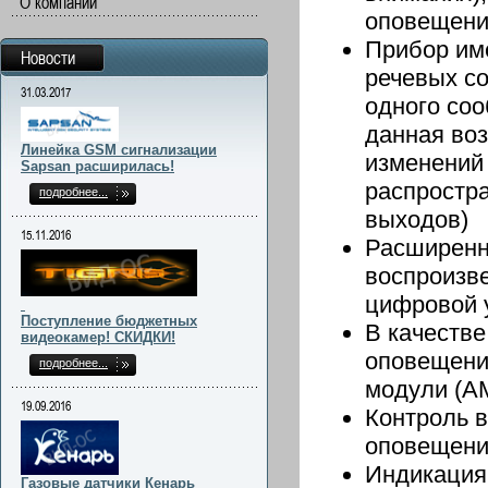
О компании
оповещен
Прибор им
Новости
речевых с
31.03.2017
одного со
данная во
Линейка GSM сигнализации
изменений 
Sapsan расширилась!
распростр
подробнее...
выходов)
15.11.2016
Расширенн
воспроизв
цифровой 
Поступление бюджетных
В качестве
видеокамер! СКИДКИ!
оповещени
подробнее...
модули (А
19.09.2016
Контроль в
оповещени
Индикация 
Газовые датчики Кенарь