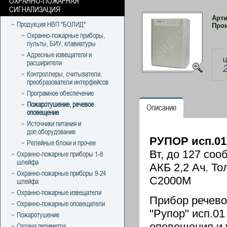
ОХРАННО-ПОЖАРНАЯ
СИГНАЛИЗАЦИЯ
Арт
Продукция НВП "БОЛИД"
Про
Охранно-пожарные приборы,
пульты, БИУ, клавиатуры
Адресные извещатели и
Ц
расширители
Контроллеры, считыватели,
преобразователи интерфейсов
Програмное обеспечение
Пожаротушение, речевое
Описание
оповещение
Источники питания и
доп.оборудование
РУПОР исп.0
Релейные блоки и прочее
Вт, до 127 соо
Охранно-пожарные приборы 1-8
шлейфа
АКБ 2,2 Ач. Т
Охранно-пожарные приборы 9-24
С2000М
шлейфа
Охранно-пожарные извещатели
Прибор речево
Охранно-пожарные оповещатели
"Рупор" исп.0
Пожаротушение
оповещения и 
Охрана периметра