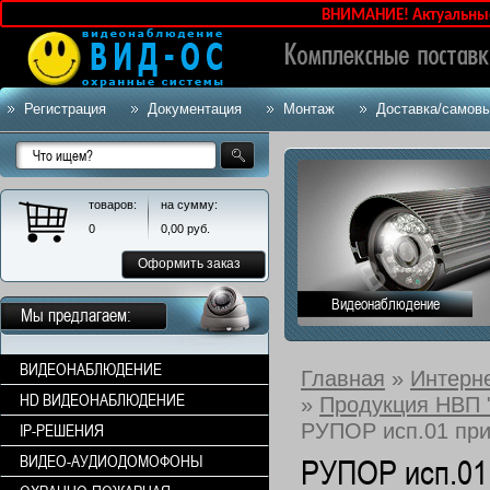
ВНИМАНИЕ! Актуальные цены
Регистрация
Документация
Монтаж
Доставка/самов
товаров:
на сумму:
0
0,00
руб.
Оформить заказ
Видеонаблюдение
Мы предлагаем:
ВИДЕОНАБЛЮДЕНИЕ
Главная
»
Интерн
HD ВИДЕОНАБЛЮДЕНИЕ
»
Продукция НВП
РУПОР исп.01 при
IP-РЕШЕНИЯ
ВИДЕО-АУДИОДОМОФОНЫ
РУПОР исп.01