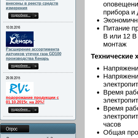
оповещения
внесены в реестр средств
измерения
прибора и 
подробнее...
Экономичн
Питание п
10.05.2016
В или 12 В
монтаж
Расширение ассортимента
датчиков утечки газа GD100
Технические 
производства Кенарь
подробнее...
Напряжение
Напряжени
29.09.2015
электропит
Время рабо
подорожание продукции с
электропит
01.10.2015г. на 20%!
Время рабо
подробнее...
электропит
часов
Опрос
Общая про