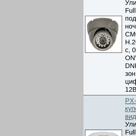
Ули
Ful
под
ноч
CMO
Н.2
с, 
ONV
DN
зон
циф
12В
PX-
куп
ви
Ули
Ful