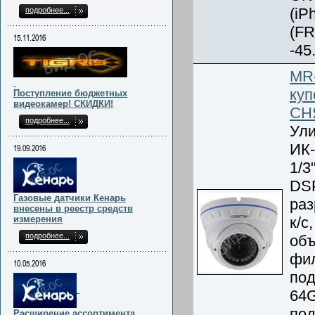
(iP
подробнее...
(FR
15.11.2016
-45
MR
куп
Поступление бюджетных
видеокамер! СКИДКИ!
СН
подробнее...
Ули
ИК-
19.09.2016
1/3
DSP
Газовые датчики Кенарь
раз
внесены в реестр средств
измерения
к/с
подробнее...
объ
фил
10.05.2016
под
64G
по
Расширение ассортимента