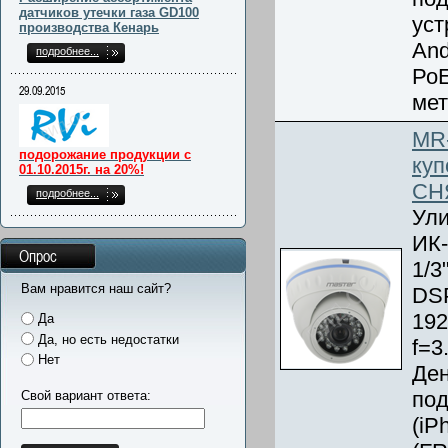
датчиков утечки газа GD100
уст
производства Кенарь
And
подробнее...
РоЕ
29.09.2015
мет
MR
подорожание продукции с
куп
01.10.2015г. на 20%!
СН
подробнее...
Ули
ИК-
Опрос
1/3
Вам нравится наш сайт?
DSP
192
Да
Да, но есть недостатки
f=3
Нет
Ден
под
Свой вариант ответа:
(iP