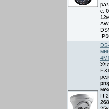
раз
с, 
12м
AW
DSS
IP6
DS
мин
4М
Ули
EXI
реж
pro
мех
Н.
268
25к