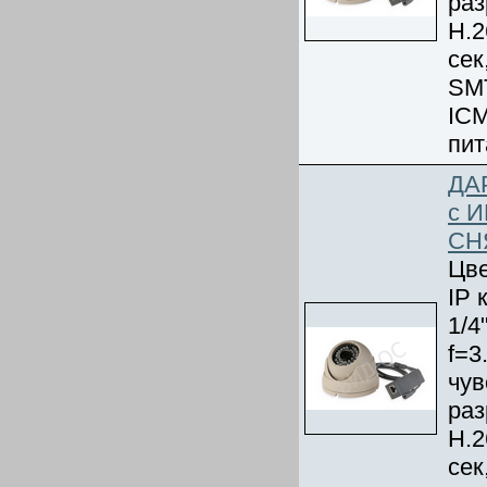
раз
Н.2
сек
SMT
ICM
пит
ДА
с И
СН
Цве
IP 
1/4
f=3
чув
раз
Н.2
сек