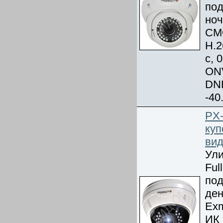
под
ноч
CMO
Н.2
с, 
ONV
DNR
-40
PX
куп
ви
Ули
Ful
под
ден
Ex
ИК 