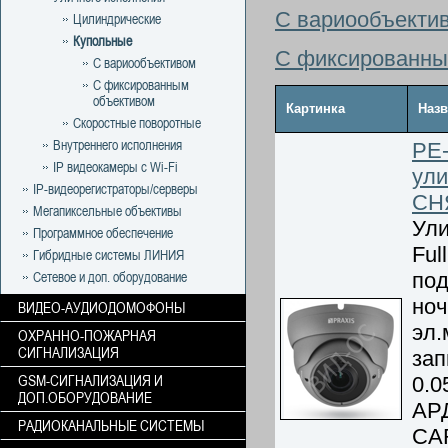
С вариообъекти
Цилиндрические
Купольные
С фиксированны
С вариообъективом
С фиксированным
объективом
Картинка
Назв
Скоростные поворотные
Внутреннего исполнения
PE-
IP видеокамеры с Wi-Fi
ули
IP-видеорегистраторы/серверы
СН
Мегапиксельные объективы
Ули
Программное обеспечение
Ful
Гибридные системы ЛИНИЯ
под
Сетевое и доп. оборудование
ноч
ВИДЕО-АУДИОДОМОФОНЫ
эл.
ОХРАННО-ПОЖАРНАЯ
СИГНАЛИЗАЦИЯ
зап
GSM-СИГНАЛИЗАЦИЯ И
0.0
ДОП.ОБОРУДОВАНИЕ
АРД
РАДИОКАНАЛЬНЫЕ СИСТЕМЫ
CAR