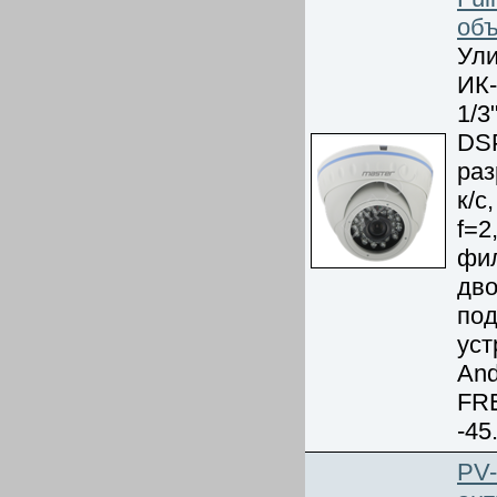
объ
Ули
ИК-
1/3
DSP
раз
к/с
f=2
фил
дво
по
уст
And
FRE
-45
PV-