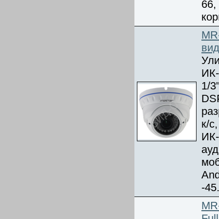
66,
кор
MR
вид
Ули
ИК-
1/3
DSP
раз
к/с
ИК-
ауд
моб
And
-45
MR-
Ful