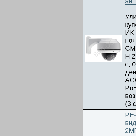
ант
Ули
куп
ИК-
ноч
CMO
Н.2
с, 
ден
AG
PoE
воз
(3 
PE-
вид
2М