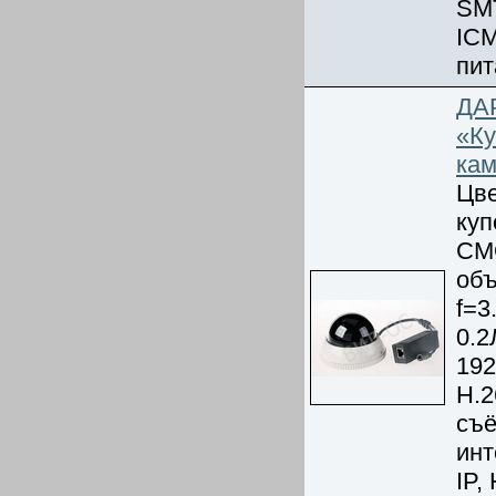
SMT
ICM
пит
ДАР
«Ку
ка
Цве
куп
CM
объ
f=3
0.2
192
Н.2
съё
инт
IP,