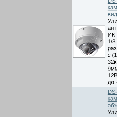
DS-
кам
ви
Ули
ант
ИК-
1/3
раз
с (
32к
9мм
12В
до 
DS
кам
об
Ули