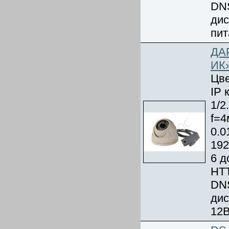
DNS
дис
пит
ДАР
ИК
Цве
IP 
1/2
f=4
0.0
192
6 д
HTT
DNS
дис
12В