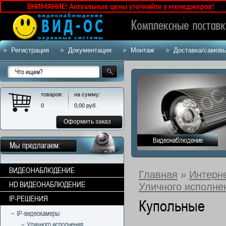
МАНИЕ! Актуальные цены уточняйте у менеджеров!
Регистрация
Документация
Монтаж
Доставка/самов
товаров:
на сумму:
0
0,00
руб.
Оформить заказ
Видеонаблюдение
Мы предлагаем:
ВИДЕОНАБЛЮДЕНИЕ
Главная
»
Интерн
HD ВИДЕОНАБЛЮДЕНИЕ
Уличного исполне
IP-РЕШЕНИЯ
Купольные
IP-видеокамеры
Уличного исполнения