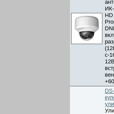
ант
ИК-
HD 
Pro
DNR
вкл
раз
(12
с-1
12В
вст
вен
+6
DS
куп
ул
Ули