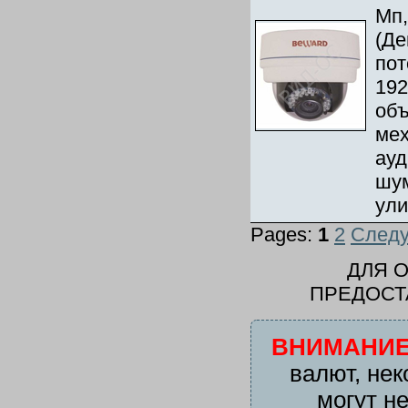
Мп,
(Де
пот
192
объ
мех
ауд
шум
ули
Pages:
1
2
След
ДЛЯ 
ПРЕДОСТ
ВНИМАНИЕ
валют, нек
могут н