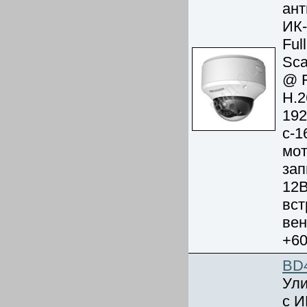
ант
ИК-
Ful
Sca
@ F
Н.
192
с-1
мот
зап
12В
вст
вен
+6
BD
Ули
с И