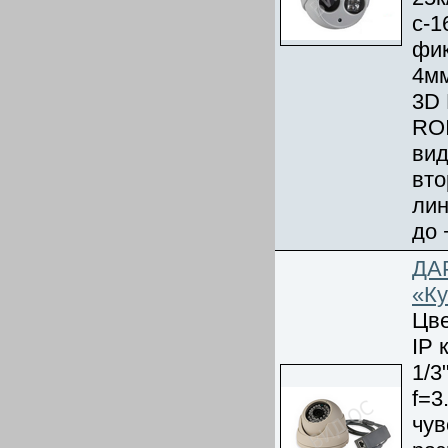
с-1
фик
4мм
3D
ROI
вид
вто
лин
до 
ДА
«К
Цве
IP 
1/3
f=3
чув