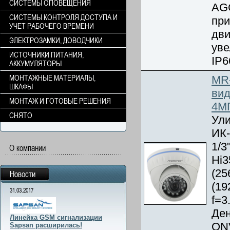
СИСТЕМЫ ОПОВЕЩЕНИЯ
AG
СИСТЕМЫ КОНТРОЛЯ ДОСТУПА И
при
УЧЕТ РАБОЧЕГО ВРЕМЕНИ
дви
ЭЛЕКТРОЗАМКИ, ДОВОДЧИКИ
уве
ИСТОЧНИКИ ПИТАНИЯ,
IP6
АККУМУЛЯТОРЫ
МОНТАЖНЫЕ МАТЕРИАЛЫ,
MR
ШКАФЫ
вид
МОНТАЖ И ГОТОВЫЕ РЕШЕНИЯ
4М
СНЯТО
Ули
ИК-
1/3
О компании
Hi3
(25
Новости
(19
31.03.2017
f=3
Ден
Линейка GSM сигнализации
ONV
Sapsan расширилась!