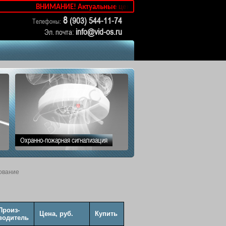
ВНИМАНИЕ! Актуальные цены уточняйте у менеджеров!
8
(903) 544-11-74
Телефоны:
info@vid-os.ru
Эл. почта:
Охранно-пожарная сигнализация
ование
Произ-
Цена, руб.
Купить
водитель