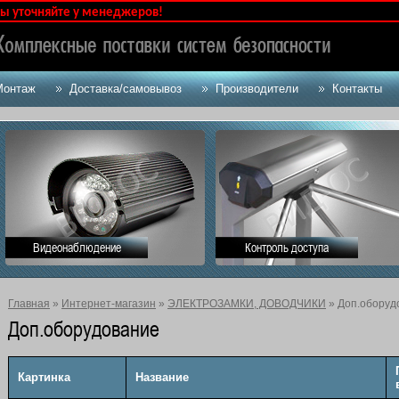
няйте у менеджеров!
Монтаж
Доставка/самовывоз
Производители
Контакты
Видеонаблюдение
Контроль доступа
Главная
»
Интернет-магазин
»
ЭЛЕКТРОЗАМКИ, ДОВОДЧИКИ
» Доп.оборуд
Доп.оборудование
Картинка
Название