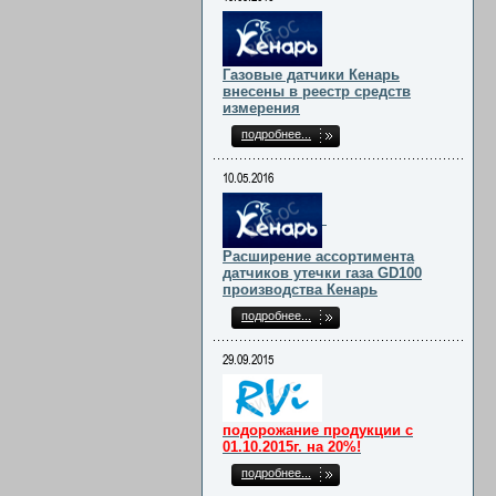
Газовые датчики Кенарь
внесены в реестр средств
измерения
подробнее...
10.05.2016
Расширение ассортимента
датчиков утечки газа GD100
производства Кенарь
подробнее...
29.09.2015
подорожание продукции с
01.10.2015г. на 20%!
подробнее...