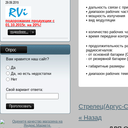
29.09.2015
• дальность связи с пр
• диапазон рабочих час
• мощность излучения
• вид модуляции
подорожание продукции с
01.10.2015г. на 20%!
• количество рабочих ч
подробнее...
• время передачи конт
• продолжительность р
Опрос
радиосигналов:
- от основной батареи 
- от резервной батареи
Вам нравится наш сайт?
• габаритные размеры
Да
Да, но есть недостатки
• диапазон рабочих тем
Нет
Свой вариант ответа:
Стрелец(Аргус-С
« Назад