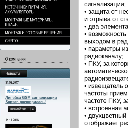
сигнализации;
ИСТОЧНИКИ ПИТАНИЯ,
• защита от н
АККУМУЛЯТОРЫ
и отрыва от ст
МОНТАЖНЫЕ МАТЕРИАЛЫ,
ШКАФЫ
• два элемента
МОНТАЖ И ГОТОВЫЕ РЕШЕНИЯ
• возможность
выходом в рад
СНЯТО
• параметры и
радиоканалу;
О компании
• ПКУ, за кот
автоматическо
Новости
радиоизвещател
31.03.2017
• извещатель 
частоты приема
Линейка GSM сигнализации
частоте ПКУ, з
Sapsan расширилась!
• встроенная а
подробнее...
• двухцветный
15.11.2016
отображает ре