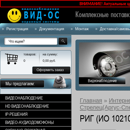
ВНИМАНИЕ! Актуальные цены 
Регистрация
Документация
Монтаж
Доставка/самов
товаров:
на сумму:
0
0,00
руб.
Оформить заказ
Видеонаблюдение
Мы предлагаем:
ВИДЕОНАБЛЮДЕНИЕ
Главная
»
Интерн
HD ВИДЕОНАБЛЮДЕНИЕ
Стрелец(Аргус-Сп
IP-РЕШЕНИЯ
РИГ (ИО 10210
ВИДЕО-АУДИОДОМОФОНЫ