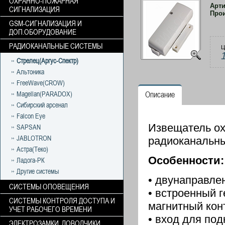
ОХРАННО-ПОЖАРНАЯ
Арт
СИГНАЛИЗАЦИЯ
Про
GSM-СИГНАЛИЗАЦИЯ И
ДОП.ОБОРУДОВАНИЕ
РАДИОКАНАЛЬНЫЕ СИСТЕМЫ
Ц
Стрелец(Аргус-Спектр)
Альтоника
FreeWave(CROW)
Magellan(PARADOX)
Описание
Сибирский арсенал
Falcon Eye
Извещатель ох
SAPSAN
JABLOTRON
радиоканальны
Астра(Теко)
Особенности:
Ладога-РК
Другие системы
• двунаправле
СИСТЕМЫ ОПОВЕЩЕНИЯ
• встроенный 
СИСТЕМЫ КОНТРОЛЯ ДОСТУПА И
магнитный конт
УЧЕТ РАБОЧЕГО ВРЕМЕНИ
• вход для по
ЭЛЕКТРОЗАМКИ, ДОВОДЧИКИ