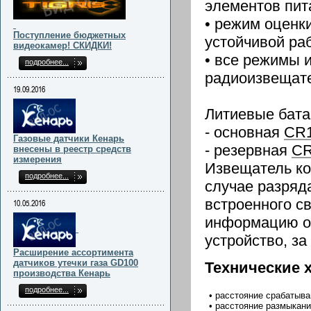
элементов пит
• режим оценк
Поступление бюджетных
устойчивой ра
видеокамер! СКИДКИ!
• все режимы 
подробнее...
радиоизвещат
19.09.2016
Литиевые бата
- основная
CR
Газовые датчики Кенарь
- резервная
CR
внесены в реестр средств
измерения
Извещатель ко
подробнее...
случае разряд
встроенного с
10.05.2016
информацию об
устройство, за
Расширение ассортимента
датчиков утечки газа GD100
Технические 
производства Кенарь
подробнее...
• расстояние срабатыва
• расстояние размыкани