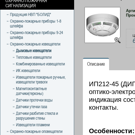
ОХРАННО-ПОЖАРНАЯ
СИГНАЛИЗАЦИЯ
Арт
Продукция НВП "БОЛИД"
Про
Охранно-пожарные приборы 1-8
шлейфа
Охранно-пожарные приборы 9-24
Ц
шлейфа
Охранно-пожарные извещатели
Дымовые извещатели
Тепловые извещатели
Описание
Комбинированные извещатели
ИК извещатели
Извещатели пожарные ручные,
извещатели тревоги
ИП212-45 (ДИ
Магнитоконтактные
оптико-электр
датчики(герконы)
индикация сос
Датчики протечки воды
контакты.
Датчики утечки газа
Датчики разбития стекла и
разрушения стены
Извещатели пламени
Особенности:
Охранно-пожарные оповещатели