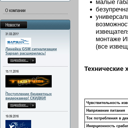
малые габ
безупречна
О компании
универсаль
возможнос
Новости
извещател
31.03.2017
монтаже ИП
(все извещ
Линейка GSM сигнализации
Sapsan расширилась!
подробнее...
Технические 
15.11.2016
Поступление бюджетных
видеокамер! СКИДКИ!
Чувствительность из
подробнее...
Напряжение питания
19.09.2016
Ток потребления в д
Инерционность сраба