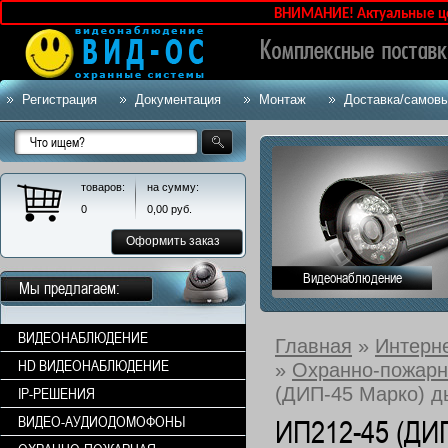
ВНИМАНИЕ! Актуальные цены 
Регистрация
Документация
Монтаж
Доставка/самов
товаров:
на сумму:
0
0,00
руб.
Оформить заказ
Видеонаблюдение
Мы предлагаем:
ВИДЕОНАБЛЮДЕНИЕ
Главная
»
Интерн
HD ВИДЕОНАБЛЮДЕНИЕ
»
Охранно-пожарн
(ДИП-45 Марко) д
IP-РЕШЕНИЯ
ВИДЕО-АУДИОДОМОФОНЫ
ИП212-45 (ДИ