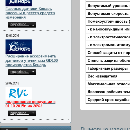
Допустимый уровень 
Газовые датчики Кенарь
внесены в реестр средств
Допустимая скорость 
измерения
Помехоустойчивость ( 
подробнее...
- к наносекундным и
10.05.2016
- к электростатическо
- к электромагнитном
Способ защиты от по
Расширение ассортимента
датчиков утечки газа GD100
Степень защиты обол
производства Кенарь
Габаритные размеры
подробнее...
Вес извещателя
29.09.2015
Максимальная относи
Диапазон рабочих тем
Средний срок службы
подорожание продукции с
01.10.2015г. на 20%!
подробнее...
Дымовые извещ