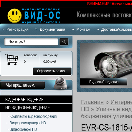
ВНИМАНИЕ! Актуальные це
Регистрация
Документация
Монтаж
Доставка/самов
товаров:
на сумму:
0
0,00
руб.
Оформить заказ
Видеонаблюдение
Мы предлагаем:
ВИДЕОНАБЛЮДЕНИЕ
Главная
»
Интерн
HD ВИДЕОНАБЛЮДЕНИЕ
HD
»
Уличные ви
бюджетная уличн
Комплекты видеонаблюдения
Видеорегистраторы HD
EVR-CS-1615-
Видеокамеры HD