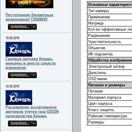
Основные характерис
Тип камеры
Поступление бюджетных
Применение
видеокамер! СКИДКИ!
Матрица
подробнее...
Кол-во эффективных пи
Разрешение
19.09.2016
Чувствительность
Объектив
ИК подсветка
Газовые датчики Кенарь
Обработка изображе
внесены в реестр средств
Электронный затвор
измерения
День/ночь
подробнее...
OSD меню
Питание и размеры
10.05.2016
Питание
Материал корпуса
Цвет корпуса
Расширение ассортимента
Класс защиты
датчиков утечки газа GD100
производства Кенарь
Рабочая температура
Размеры
подробнее...