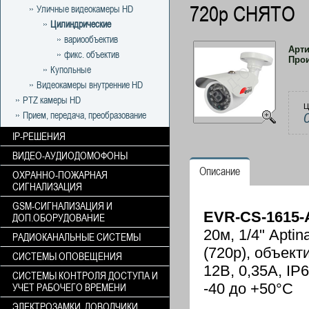
720р СНЯТО
Уличные видеокамеры HD
Цилиндрические
вариообъектив
Арт
фикс. объектив
Про
Купольные
Видеокамеры внутренние HD
PTZ камеры HD
Ц
Прием, передача, преобразование
IP-РЕШЕНИЯ
ВИДЕО-АУДИОДОМОФОНЫ
Описание
ОХРАННО-ПОЖАРНАЯ
СИГНАЛИЗАЦИЯ
GSM-СИГНАЛИЗАЦИЯ И
EVR-CS-1615
ДОП.ОБОРУДОВАНИЕ
20м, 1/4" Apti
РАДИОКАНАЛЬНЫЕ СИСТЕМЫ
(720p), объект
СИСТЕМЫ ОПОВЕЩЕНИЯ
12В, 0,35А, IP
СИСТЕМЫ КОНТРОЛЯ ДОСТУПА И
-40 до +50°С
УЧЕТ РАБОЧЕГО ВРЕМЕНИ
ЭЛЕКТРОЗАМКИ, ДОВОДЧИКИ