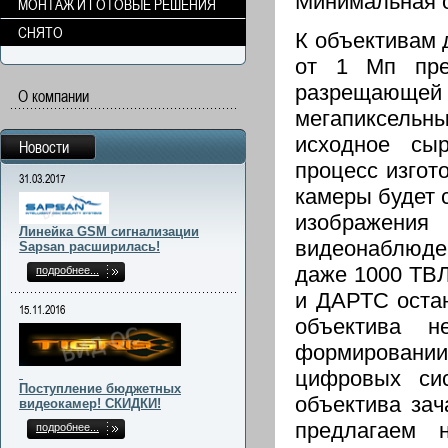
Минимальная о
МОНТАЖ И ГОТОВЫЕ РЕШЕНИЯ
СНЯТО
К объективам 
от 1 Мп пре
разрещающ
О компании
мегапиксельны
исходное сыр
Новости
процесс изгот
31.03.2017
камеры будет 
изображен
Линейка GSM сигнализации
видеонаблюде
Sapsan расширилась!
даже 1000 ТВ
подробнее...
и ДАРТС остан
15.11.2016
объектива н
формировани
цифровых си
Поступление бюджетных
объектива зач
видеокамер! СКИДКИ!
предлагаем 
подробнее...