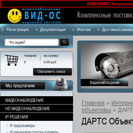
ВНИМАНИЕ! Актуальные це
Регистрация
Документация
Монтаж
Доставка/самов
товаров:
на сумму:
0
0,00
руб.
Оформить заказ
Видеонаблюдение
Мы предлагаем:
ВИДЕОНАБЛЮДЕНИЕ
Главная
»
Интерн
HD ВИДЕОНАБЛЮДЕНИЕ
объективы
» ДАРТ
IP-РЕШЕНИЯ
ДАРТС Объект
IP-видеокамеры
IP-видеорегистраторы/серверы