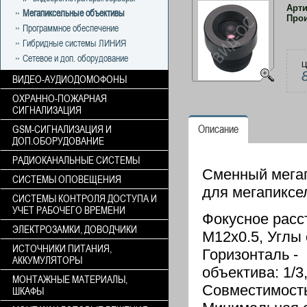
Арт
Мегапиксельные объективы
Про
Программное обеспечение
Гибридные системы ЛИНИЯ
Сетевое и доп. оборудование
Ц
ВИДЕО-АУДИОДОМОФОНЫ
ОХРАННО-ПОЖАРНАЯ
СИГНАЛИЗАЦИЯ
Описание
GSM-СИГНАЛИЗАЦИЯ И
ДОП.ОБОРУДОВАНИЕ
РАДИОКАНАЛЬНЫЕ СИСТЕМЫ
Сменный мегап
СИСТЕМЫ ОПОВЕЩЕНИЯ
для мегапиксе
СИСТЕМЫ КОНТРОЛЯ ДОСТУПА И
УЧЕТ РАБОЧЕГО ВРЕМЕНИ
Фокусное расс
ЭЛЕКТРОЗАМКИ, ДОВОДЧИКИ
М12х0.5, Углы 
ИСТОЧНИКИ ПИТАНИЯ,
Горизонталь - 
АККУМУЛЯТОРЫ
объектива: 1/3
МОНТАЖНЫЕ МАТЕРИАЛЫ,
Совместимость
ШКАФЫ