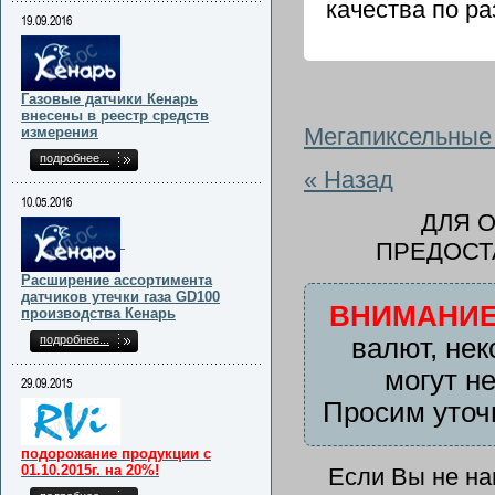
качества по р
19.09.2016
Газовые датчики Кенарь
внесены в реестр средств
Мегапиксельные
измерения
подробнее...
« Назад
10.05.2016
ДЛЯ 
ПРЕДОСТ
Расширение ассортимента
датчиков утечки газа GD100
ВНИМАНИЕ
производства Кенарь
подробнее...
валют, нек
могут н
29.09.2015
Просим уточ
подорожание продукции с
01.10.2015г. на 20%!
Если Вы не н