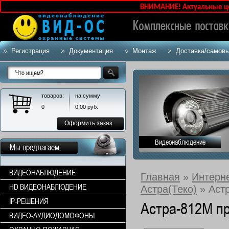
ВНИМАНИЕ! Актуальные цены у
Регистрация
Документация
Монтаж
Доставка/самов
товаров:
на сумму:
0
0,00
руб.
Оформить заказ
Видеонаблюдение
Мы предлагаем:
ВИДЕОНАБЛЮДЕНИЕ
Главная
»
Интерн
HD ВИДЕОНАБЛЮДЕНИЕ
Астра(Теко)
» Аст
IP-РЕШЕНИЯ
Астра-812М п
ВИДЕО-АУДИОДОМОФОНЫ