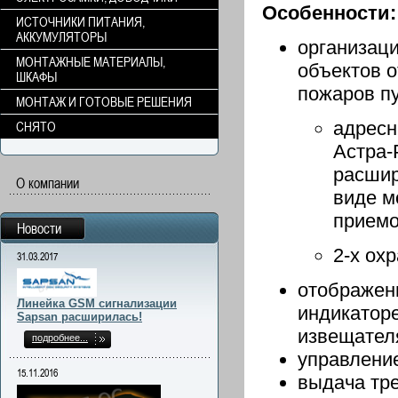
Особенности:
ИСТОЧНИКИ ПИТАНИЯ,
АККУМУЛЯТОРЫ
организац
МОНТАЖНЫЕ МАТЕРИАЛЫ,
объектов 
ШКАФЫ
пожаров пу
МОНТАЖ И ГОТОВЫЕ РЕШЕНИЯ
адресн
СНЯТО
Астра-
расшир
О компании
виде м
приемо
Новости
2-х ох
31.03.2017
отображен
Линейка GSM сигнализации
индикаторе
Sapsan расширилась!
извещател
подробнее...
управлени
15.11.2016
выдача тр