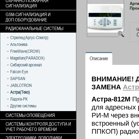
ОХРАННО-ПОЖАРНАЯ
Арт
СИГНАЛИЗАЦИЯ
Про
GSM-СИГНАЛИЗАЦИЯ И
ДОП.ОБОРУДОВАНИЕ
РАДИОКАНАЛЬНЫЕ СИСТЕМЫ
Ц
Стрелец(Аргус-Спектр)
Альтоника
FreeWave(CROW)
Magellan(PARADOX)
Описание
Сибирский арсенал
Falcon Eye
ВНИМАНИЕ! 
SAPSAN
JABLOTRON
ЗАМЕНА
Астр
Астра(Теко)
Астра-812М
Пр
Ладога-РК
Другие системы
для адресных 
РИ-М через вн
СИСТЕМЫ ОПОВЕЩЕНИЯ
встроенный (у
СИСТЕМЫ КОНТРОЛЯ ДОСТУПА И
УЧЕТ РАБОЧЕГО ВРЕМЕНИ
ППКОП) радио
ЭЛЕКТРОЗАМКИ, ДОВОДЧИКИ