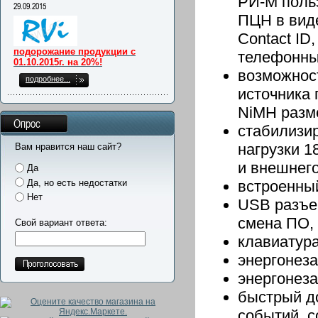
РИ-М поль
29.09.2015
ПЦН в вид
Contact ID
подорожание продукции с
телефонны
01.10.2015г. на 20%!
возможнос
подробнее...
источника 
NiMH разме
Опрос
стабилизи
нагрузки 
Вам нравится наш сайт?
и внешнег
Да
Да, но есть недостатки
встроенный
Нет
USB разъем
смена ПО,
Свой вариант ответа:
клавиатура
энергонеза
энергонез
быстрый д
событий, с