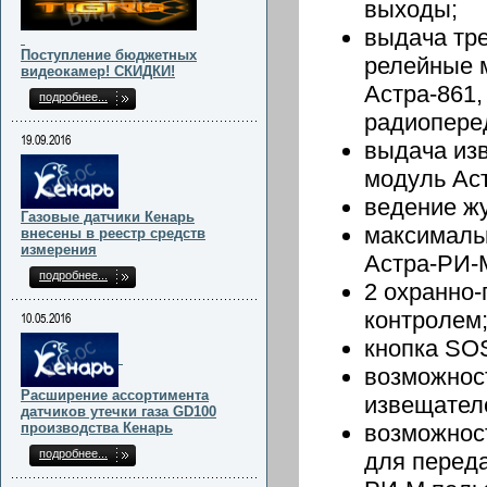
выходы;
выдача тр
Поступление бюджетных
релейные 
видеокамер! СКИДКИ!
Астра-861,
подробнее...
радиопере
19.09.2016
выдача из
модуль Ас
ведение ж
Газовые датчики Кенарь
максимальн
внесены в реестр средств
измерения
Астра-РИ-
подробнее...
2 охранно
контролем
10.05.2016
кнопка SO
возможнос
Расширение ассортимента
извещател
датчиков утечки газа GD100
производства Кенарь
возможнос
подробнее...
для перед