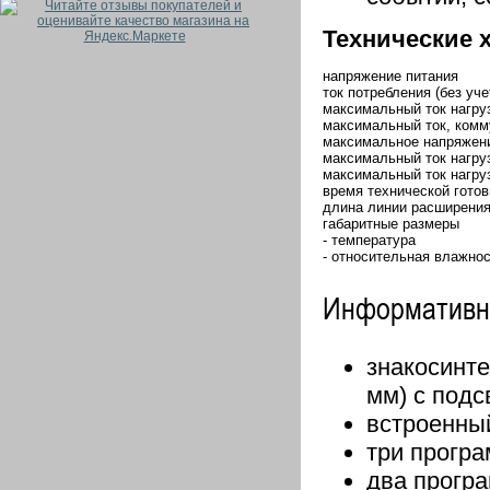
Технические 
напряжение питания
ток потребления (без уч
максимальный ток нагру
максимальный ток, ком
максимальное напряжен
максимальный ток нагру
максимальный ток нагру
время технической готов
длина линии расширения
габаритные размеры
- температура
- относительная влажнос
Информативн
знакосинте
мм) с подс
встроенный
три прогр
два прогр