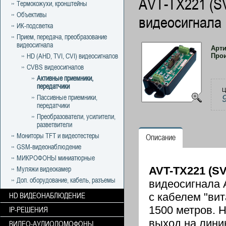
AVT-TX221 (S
Термокожухи, кронштейны
Объективы
видеосигнала
ИК-подсветка
Прием, передача, преобразование
видеосигнала
Арт
HD (AHD, TVI, CVI) видеосигналов
Про
CVBS видеосигналов
Активные приемники,
передатчики
Ц
Пассивные приемники,
передатчики
Преобразователи, усилители,
разветвители
Мониторы TFT и видеотестеры
Описание
GSM-видеонаблюдение
МИКРОФОНЫ миниатюрные
AVT-TX221 (S
Муляжи видеокамер
Доп. оборудование, кабель, разъемы
видеосигнала 
с кабелем "вит
HD ВИДЕОНАБЛЮДЕНИЕ
1500 метров. Н
IP-РЕШЕНИЯ
выход на линию
ВИДЕО-АУДИОДОМОФОНЫ