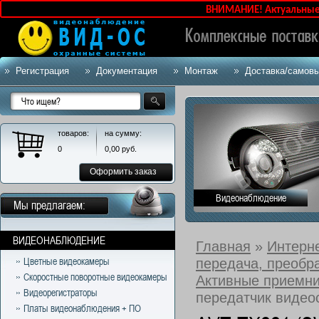
ВНИМАНИЕ! Актуальные ц
Регистрация
Документация
Монтаж
Доставка/самов
товаров:
на сумму:
0
0,00
руб.
Оформить заказ
Видеонаблюдение
Мы предлагаем:
ВИДЕОНАБЛЮДЕНИЕ
Главная
»
Интерн
передача, преобр
Цветные видеокамеры
Скоростные поворотные видеокамеры
Активные приемни
Видеорегистраторы
передатчик видео
Платы видеонаблюдения + ПО