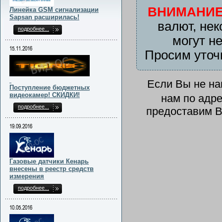
ВНИМАНИЕ
Линейка GSM сигнализации
Sapsan расширилась!
валют, нек
подробнее...
могут н
15.11.2016
Просим уточ
Если Вы не н
Поступление бюджетных
видеокамер! СКИДКИ!
нам по адр
подробнее...
предоставим В
19.09.2016
Газовые датчики Кенарь
внесены в реестр средств
измерения
подробнее...
10.05.2016