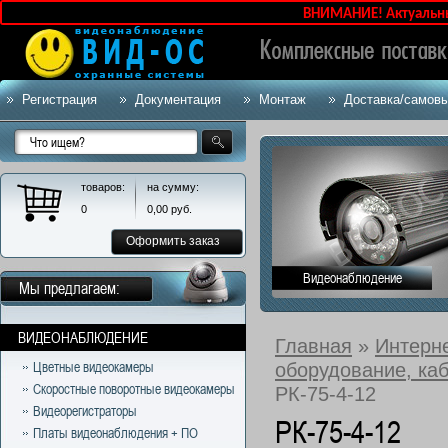
ВНИМАНИЕ! Актуальные ц
Регистрация
Документация
Монтаж
Доставка/самов
товаров:
на сумму:
0
0,00
руб.
Оформить заказ
Видеонаблюдение
Мы предлагаем:
ВИДЕОНАБЛЮДЕНИЕ
Главная
»
Интерн
оборудование, ка
Цветные видеокамеры
Скоростные поворотные видеокамеры
РК-75-4-12
Видеорегистраторы
РК-75-4-12
Платы видеонаблюдения + ПО