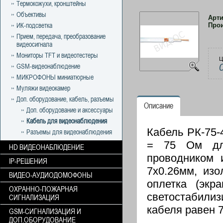
Термокожухи, кронштейны
Объективы
Арт
ИК-подсветка
Про
Прием, передача, преобразование
видеосигнала
Мониторы TFT и видеотестеры
Ц
GSM-видеонаблюдение
МИКРОФОНЫ миниатюрные
Муляжи видеокамер
Доп. оборудование, кабель, разъемы
Описание
Доп. оборудование и аксессуары
Кабель для видеонаблюдения
Кабель РК-75-
Разъемы для видеонаблюдения
= 75 Ом для
HD ВИДЕОНАБЛЮДЕНИЕ
проводником 
IP-РЕШЕНИЯ
7х0.26мм, изо
ВИДЕО-АУДИОДОМОФОНЫ
оплетка (экр
ОХРАННО-ПОЖАРНАЯ
светостабили
СИГНАЛИЗАЦИЯ
кабеля равен 
GSM-СИГНАЛИЗАЦИЯ И
ДОП.ОБОРУДОВАНИЕ