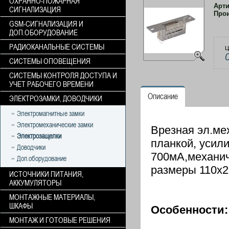
ОХРАННО-ПОЖАРНАЯ
Арт
СИГНАЛИЗАЦИЯ
Про
GSM-СИГНАЛИЗАЦИЯ И
ДОП.ОБОРУДОВАНИЕ
РАДИОКАНАЛЬНЫЕ СИСТЕМЫ
Ц
СИСТЕМЫ ОПОВЕЩЕНИЯ
СИСТЕМЫ КОНТРОЛЯ ДОСТУПА И
УЧЕТ РАБОЧЕГО ВРЕМЕНИ
Описание
ЭЛЕКТРОЗАМКИ, ДОВОДЧИКИ
Электромагнитные замки
Электромеханические замки
Врезная эл.ме
Электрозащелки
планкой, усили
Доводчики
700мА,механич
Доп.оборудование
размеры 110х
ИСТОЧНИКИ ПИТАНИЯ,
АККУМУЛЯТОРЫ
МОНТАЖНЫЕ МАТЕРИАЛЫ,
ШКАФЫ
Особенности:
МОНТАЖ И ГОТОВЫЕ РЕШЕНИЯ