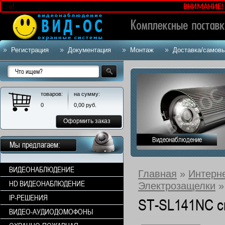
в!
ВНИМАНИЕ! Актуа
Регистрация
Документация
Монтаж
Доставка/самов
товаров:
на сумму:
0
0,00
руб.
Оформить заказ
Видеонаблюдение
Мы предлагаем:
ВИДЕОНАБЛЮДЕНИЕ
Главная
»
Интерн
HD ВИДЕОНАБЛЮДЕНИЕ
Электрозащелки
»
IP-РЕШЕНИЯ
ST-SL141NC с
ВИДЕО-АУДИОДОМОФОНЫ