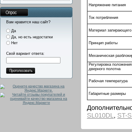
Напряжение питания
Опрос
Ток потребления
Вам нравится наш сайт?
Материал запирающего
Да
Да, но есть недостатки
Принцип работы
Нет
Свой вариант ответа:
Механическая разблоки
Регулировка положения
дверного полотна
Рабочая температура
Габаритные размеры
Дополнительно
SL010DL
,
ST-S