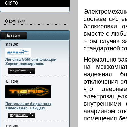
СНЯТО
Электромехан
составе систе
О компании
блокировки д
вместе с любы
Новости
этом случае з
31.03.2017
стандартной о
Нормально-за
Линейка GSM сигнализации
Sapsan расширилась!
на межкомна
подробнее...
надежная бл
отключения эл
15.11.2016
что дверные
электрозащ
внутренними 
Поступление бюджетных
видеокамер! СКИДКИ!
аварийном отк
подробнее...
помещения без
19.09.2016