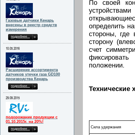
По своей кон
устройства
открывающиеся
Газовые датчики Кенарь
определить на
внесены в реестр средств
измерения
стороны, где 
подробнее...
сторону (влев
счет симметри
10.05.2016
фиксировать 
положении.
Расширение ассортимента
датчиков утечки газа GD100
производства Кенарь
подробнее...
Технические 
29.09.2015
подорожание продукции с
01.10.2015г. на 20%!
Сила удержания
подробнее...