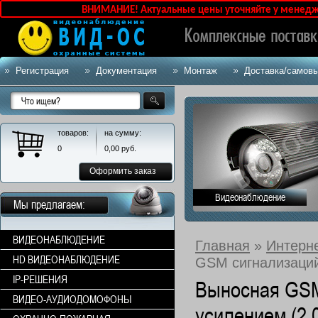
ВНИМАНИЕ! Актуальные цены уточняйте у менедже
Регистрация
Документация
Монтаж
Доставка/самов
товаров:
на сумму:
0
0,00
руб.
Оформить заказ
Видеонаблюдение
Мы предлагаем:
ВИДЕОНАБЛЮДЕНИЕ
Главная
»
Интерн
HD ВИДЕОНАБЛЮДЕНИЕ
GSM сигнализаций 
IP-РЕШЕНИЯ
Выносная GSM
ВИДЕО-АУДИОДОМОФОНЫ
усилением (2.0