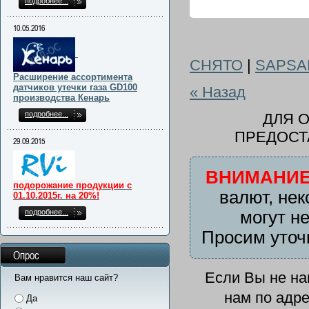
подробнее...
10.05.2016
СНЯТО
|
SAPSA
Расширение ассортимента
датчиков утечки газа GD100
« Назад
производства Кенарь
подробнее...
ДЛЯ 
ПРЕДОСТ
29.09.2015
ВНИМАНИЕ
подорожание продукции с
валют, нек
01.10.2015г. на 20%!
подробнее...
могут н
Просим уточ
Опрос
Если Вы не н
Вам нравится наш сайт?
нам по адр
Да