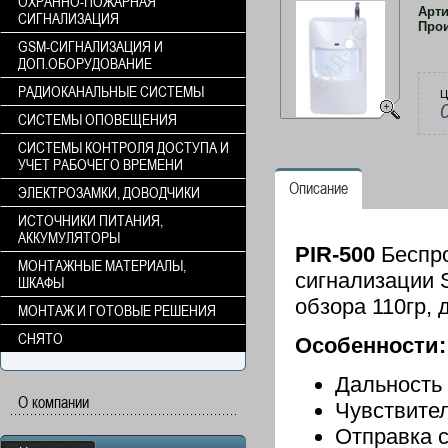
ОХРАННО-ПОЖАРНАЯ
Арт
СИГНАЛИЗАЦИЯ
Про
GSM-СИГНАЛИЗАЦИЯ И
ДОП.ОБОРУДОВАНИЕ
РАДИОКАНАЛЬНЫЕ СИСТЕМЫ
Ц
СИСТЕМЫ ОПОВЕЩЕНИЯ
СИСТЕМЫ КОНТРОЛЯ ДОСТУПА И
УЧЕТ РАБОЧЕГО ВРЕМЕНИ
Описание
ЭЛЕКТРОЗАМКИ, ДОВОДЧИКИ
ИСТОЧНИКИ ПИТАНИЯ,
АККУМУЛЯТОРЫ
PIR-500
Беспро
МОНТАЖНЫЕ МАТЕРИАЛЫ,
сигнализации 
ШКАФЫ
обзора 110гр,
МОНТАЖ И ГОТОВЫЕ РЕШЕНИЯ
СНЯТО
Особенности:
Дальность
О компании
Чувствите
Отправка с