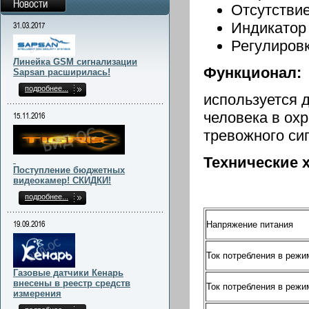
Новости
Отсутствие
Индикатор 
31.03.2017
Регулиров
Линейка GSM сигнализации
Функционал:
Sapsan расширилась!
подробнее...
используется 
человека в ох
15.11.2016
тревожного си
Технические 
Поступление бюджетных
видеокамер! СКИДКИ!
подробнее...
19.09.2016
Напряжение питания
Ток потребления в режи
Газовые датчики Кенарь
внесены в реестр средств
Ток потребления в режи
измерения