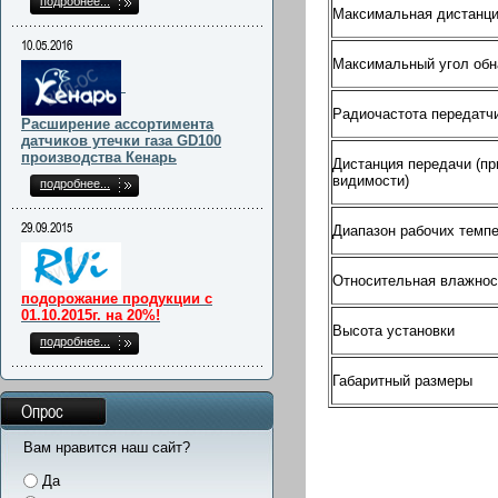
подробнее...
Максимальная дистанци
10.05.2016
Максимальный угол об
Радиочастота передатч
Расширение ассортимента
датчиков утечки газа GD100
производства Кенарь
Дистанция передачи (пр
видимости)
подробнее...
29.09.2015
Диапазон рабочих темп
Относительная влажнос
подорожание продукции с
01.10.2015г. на 20%!
Высота установки
подробнее...
Габаритный размеры
Опрос
Вам нравится наш сайт?
Да