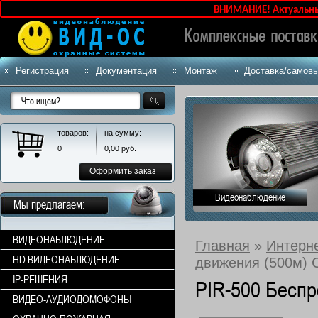
ВНИМАНИЕ! Актуальные ц
Регистрация
Документация
Монтаж
Доставка/самов
товаров:
на сумму:
0
0,00
руб.
Оформить заказ
Видеонаблюдение
Мы предлагаем:
ВИДЕОНАБЛЮДЕНИЕ
Главная
»
Интерн
HD ВИДЕОНАБЛЮДЕНИЕ
движения (500м) 
IP-РЕШЕНИЯ
PIR-500 Беспр
ВИДЕО-АУДИОДОМОФОНЫ