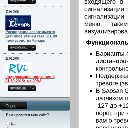
входящего в 
подробнее...
сигнализации 
10.05.2016
сигнализации
меню, таки
визуализирова
Расширение ассортимента
датчиков утечки газа GD100
производства Кенарь
Функциональ
подробнее...
Варианты п
29.09.2015
дистанцио
контрольно
Поддержка
подорожание продукции с
01.10.2015г. на 20%!
тревоге (з
подробнее...
В Sapsan 
датчиком п
-127 до +1
Опрос
порог, при
Вам нравится наш сайт?
вам о трев
Да
реле упра