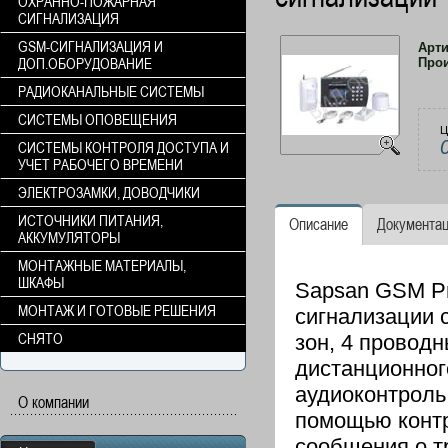
ОХРАННО-ПОЖАРНАЯ
СИГНАЛИЗАЦИЯ
GSM-СИГНАЛИЗАЦИЯ И
Арт
ДОП.ОБОРУДОВАНИЕ
Про
РАДИОКАНАЛЬНЫЕ СИСТЕМЫ
СИСТЕМЫ ОПОВЕЩЕНИЯ
Ц
СИСТЕМЫ КОНТРОЛЯ ДОСТУПА И
УЧЕТ РАБОЧЕГО ВРЕМЕНИ
ЭЛЕКТРОЗАМКИ, ДОВОДЧИКИ
ИСТОЧНИКИ ПИТАНИЯ,
Описание
Документа
АККУМУЛЯТОРЫ
МОНТАЖНЫЕ МАТЕРИАЛЫ,
ШКАФЫ
Sapsan GSM P
МОНТАЖ И ГОТОВЫЕ РЕШЕНИЯ
сигнализации 
СНЯТО
зон, 4 проводн
дистанционног
аудиоконтроль
О компании
помощью контр
сообщения о т