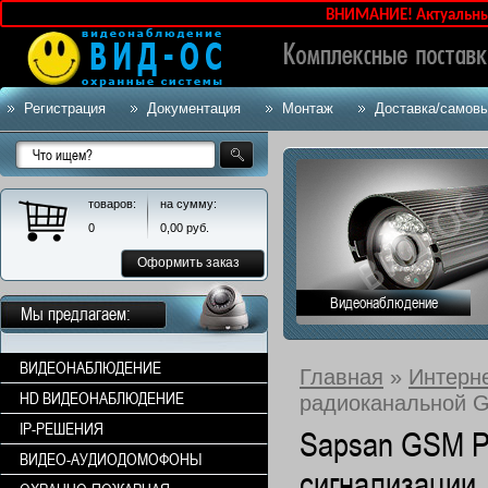
ВНИМАНИЕ! Актуальные цены
Регистрация
Документация
Монтаж
Доставка/самов
товаров:
на сумму:
0
0,00
руб.
Оформить заказ
Видеонаблюдение
Мы предлагаем:
ВИДЕОНАБЛЮДЕНИЕ
Главная
»
Интерн
HD ВИДЕОНАБЛЮДЕНИЕ
радиоканальной 
IP-РЕШЕНИЯ
Sapsan GSM P
ВИДЕО-АУДИОДОМОФОНЫ
сигнализации