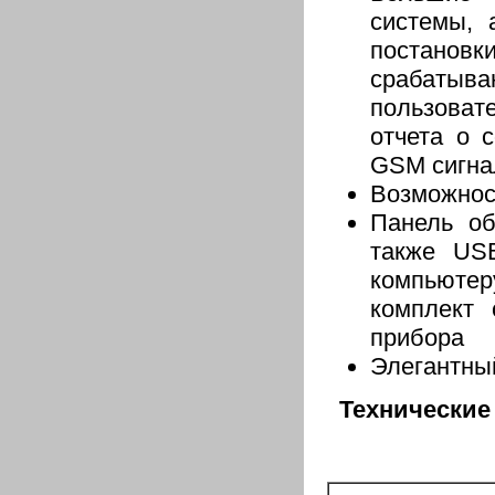
системы, 
постановк
срабатыв
пользоват
отчета о 
GSM сигна
Возможнос
Панель о
также US
компьюте
комплект 
прибора
Элегантный
Технические