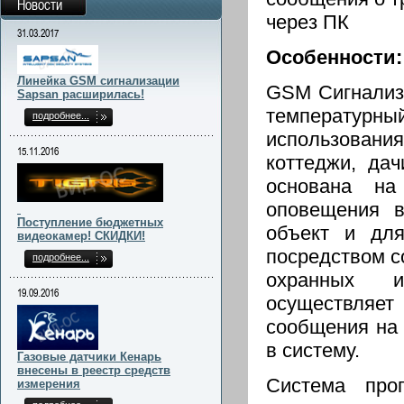
Новости
через ПК
31.03.2017
Особенности:
Линейка GSM сигнализации
GSM Сигнализ
Sapsan расширилась!
температур
подробнее...
использовани
15.11.2016
коттеджи, дач
основана на
оповещения в
Поступление бюджетных
объект и для
видеокамер! СКИДКИ!
посредством с
подробнее...
охранных и
19.09.2016
осуществляе
сообщения на 
в систему.
Газовые датчики Кенарь
внесены в реестр средств
Система про
измерения