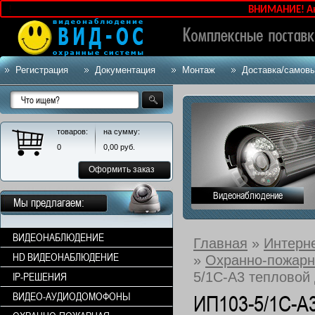
ВНИМАНИЕ! Актуал
Регистрация
Документация
Монтаж
Доставка/самов
товаров:
на сумму:
0
0,00
руб.
Оформить заказ
Видеонаблюдение
Мы предлагаем:
ВИДЕОНАБЛЮДЕНИЕ
Главная
»
Интерн
HD ВИДЕОНАБЛЮДЕНИЕ
»
Охранно-пожарн
5/1С-А3 тепловой 
IP-РЕШЕНИЯ
ВИДЕО-АУДИОДОМОФОНЫ
ИП103-5/1С-А3