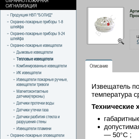
ОХРАННО-ПОЖАРНАЯ
СИГНАЛИЗАЦИЯ
Арт
Продукция НВП "БОЛИД"
Про
Охранно-пожарные приборы 1-8
шлейфа
Охранно-пожарные приборы 9-24
Ц
шлейфа
Охранно-пожарные извещатели
Дымовые извещатели
Тепловые извещатели
Описание
Комбинированные извещатели
ИК извещатели
Извещатели пожарные ручные,
извещатели тревоги
Извещатель по
Магнитоконтактные
температура ср
датчики(герконы)
Датчики протечки воды
Технические 
Датчики утечки газа
Датчики разбития стекла и
габаритные
разрушения стены
допустима
Извещатели пламени
— 50°С ;
Охранно-пожарные оповещатели