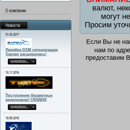
валют, нек
О компании
могут н
Просим уточ
Новости
31.03.2017
Если Вы не н
нам по адр
Линейка GSM сигнализации
Sapsan расширилась!
предоставим В
подробнее...
15.11.2016
Поступление бюджетных
видеокамер! СКИДКИ!
подробнее...
19.09.2016