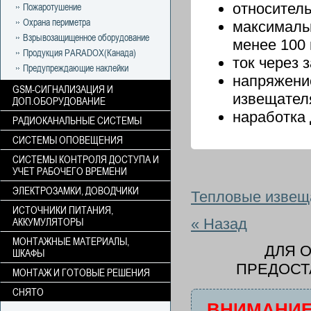
относитель
Пожаротушение
Охрана периметра
максималь
Взрывозащищенное оборудование
менее 100 
Продукция PARADOX(Канада)
ток через 
Предупреждающие наклейки
напряжение
GSM-СИГНАЛИЗАЦИЯ И
извещателя
ДОП.ОБОРУДОВАНИЕ
наработка 
РАДИОКАНАЛЬНЫЕ СИСТЕМЫ
СИСТЕМЫ ОПОВЕЩЕНИЯ
СИСТЕМЫ КОНТРОЛЯ ДОСТУПА И
УЧЕТ РАБОЧЕГО ВРЕМЕНИ
ЭЛЕКТРОЗАМКИ, ДОВОДЧИКИ
Тепловые извещ
ИСТОЧНИКИ ПИТАНИЯ,
« Назад
АККУМУЛЯТОРЫ
МОНТАЖНЫЕ МАТЕРИАЛЫ,
ДЛЯ 
ШКАФЫ
ПРЕДОСТ
МОНТАЖ И ГОТОВЫЕ РЕШЕНИЯ
СНЯТО
ВНИМАНИЕ