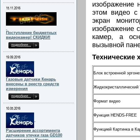
изображение н
15.11.2016
этом видео с
экран монит
изображение с
Поступление бюджетных
камер, а осн
видеокамер! СКИДКИ!
вызывной пане
подробнее...
Технические 
19.09.2016
Блок встроенной эргон
Газовые датчики Кенарь
внесены в реестр средств
Жидкокристаллический 
измерения
подробнее...
Формат видео
10.05.2016
Функция HENDS-FREE
Функцией Картинка в Ка
Расширение ассортимента
датчиков утечки газа GD100
производства Кенарь