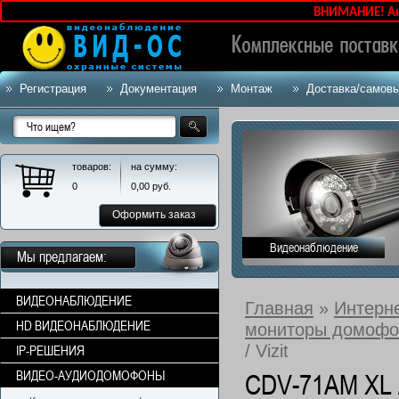
ов!
ВНИМАНИЕ! Акту
Регистрация
Документация
Монтаж
Доставка/самов
товаров:
на сумму:
0
0,00
руб.
Оформить заказ
Видеонаблюдение
Мы предлагаем:
ВИДЕОНАБЛЮДЕНИЕ
Главная
»
Интерн
HD ВИДЕОНАБЛЮДЕНИЕ
мониторы домофо
/ Vizit
IP-РЕШЕНИЯ
ВИДЕО-АУДИОДОМОФОНЫ
CDV-71AM XL /