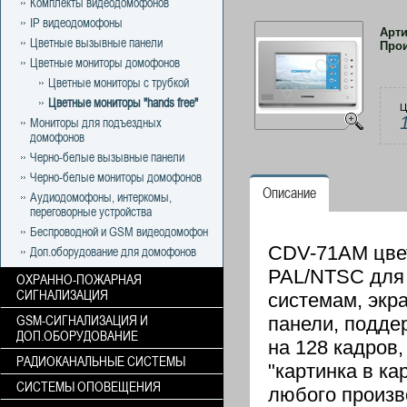
Комплекты видеодомофонов
IP видеодомофоны
Арт
Цветные вызывные панели
Про
Цветные мониторы домофонов
Цветные мониторы с трубкой
Цветные мониторы "hands free"
Ц
Мониторы для подъездных
домофонов
Черно-белые вызывные панели
Черно-белые мониторы домофонов
Описание
Аудиодомофоны, интеркомы,
переговорные устройства
Беспроводной и GSM видеодомофон
CDV-71AM цвет
Доп.оборудование для домофонов
PAL/NTSC для
ОХРАННО-ПОЖАРНАЯ
СИГНАЛИЗАЦИЯ
системам, экра
GSM-СИГНАЛИЗАЦИЯ И
панели, подде
ДОП.ОБОРУДОВАНИЕ
на 128 кадров,
РАДИОКАНАЛЬНЫЕ СИСТЕМЫ
"картинка в к
СИСТЕМЫ ОПОВЕЩЕНИЯ
любого произво