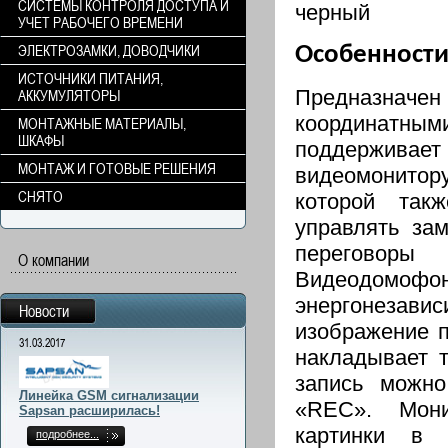
СИСТЕМЫ КОНТРОЛЯ ДОСТУПА И
черный
УЧЕТ РАБОЧЕГО ВРЕМЕНИ
ЭЛЕКТРОЗАМКИ, ДОВОДЧИКИ
Особенности
ИСТОЧНИКИ ПИТАНИЯ,
Предназначен
АККУМУЛЯТОРЫ
координатным
МОНТАЖНЫЕ МАТЕРИАЛЫ,
ШКАФЫ
поддерживает
МОНТАЖ И ГОТОВЫЕ РЕШЕНИЯ
видеомонитор
СНЯТО
которой так
управлять за
переговоры 
О компании
Видеодомо
энергонезави
Новости
изображение п
31.03.2017
накладывает т
запись можно
Линейка GSM сигнализации
«REC». Мони
Sapsan расширилась!
картинки в 
подробнее...