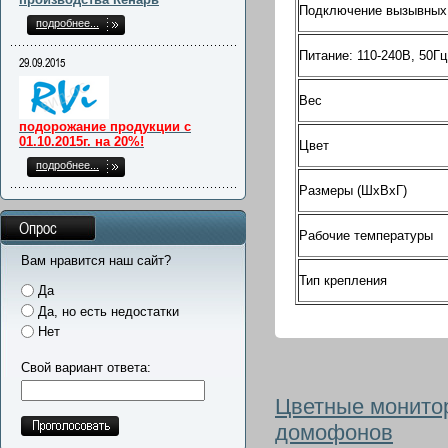
Подключение вызывных
подробнее...
Питание: 110-240В, 50Гц
29.09.2015
Вес
подорожание продукции с
01.10.2015г. на 20%!
Цвет
подробнее...
Размеры (ШхВхГ)
Опрос
Рабочие температуры
Вам нравится наш сайт?
Тип крепления
Да
Да, но есть недостатки
Нет
Свой вариант ответа:
Цветные монитор
домофонов