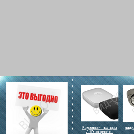
Видеорегистраторы
виде
AHD по цене от