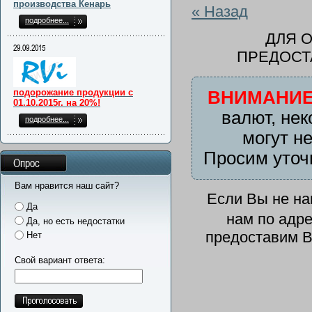
производства Кенарь
« Назад
подробнее...
ДЛЯ 
29.09.2015
ПРЕДОСТ
подорожание продукции с
ВНИМАНИЕ
01.10.2015г. на 20%!
валют, нек
подробнее...
могут н
Просим уточ
Опрос
Вам нравится наш сайт?
Если Вы не н
Да
нам по адр
Да, но есть недостатки
предоставим В
Нет
Свой вариант ответа: