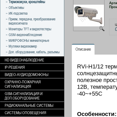
Термокожухи, кронштейны
Арт
Про
Объективы
ИК-подсветка
Прием, передача, преобразование
видеосигнала
Ц
Мониторы TFT и видеотестеры
GSM-видеонаблюдение
МИКРОФОНЫ миниатюрные
Муляжи видеокамер
Описание
Доп. оборудование, кабель, разъемы
HD ВИДЕОНАБЛЮДЕНИЕ
RVi-H1/12 тер
IP-РЕШЕНИЯ
солнцезащитны
ВИДЕО-АУДИОДОМОФОНЫ
полезное прос
ОХРАННО-ПОЖАРНАЯ
12В, температ
СИГНАЛИЗАЦИЯ
-40~+55C
GSM-СИГНАЛИЗАЦИЯ И
ДОП.ОБОРУДОВАНИЕ
РАДИОКАНАЛЬНЫЕ СИСТЕМЫ
СИСТЕМЫ ОПОВЕЩЕНИЯ
Особенности: