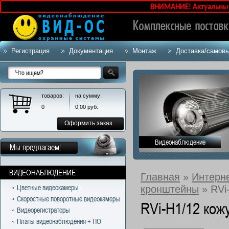
ВНИМАНИЕ! Актуальные цен
Регистрация
Документация
Монтаж
Доставка/самов
товаров:
на сумму:
0
0,00
руб.
Оформить заказ
Видеонаблюдение
Мы предлагаем:
ВИДЕОНАБЛЮДЕНИЕ
Главная
»
Интерн
кронштейны
» RVi
Цветные видеокамеры
Скоростные поворотные видеокамеры
RVi-H1/12 ко
Видеорегистраторы
Платы видеонаблюдения + ПО