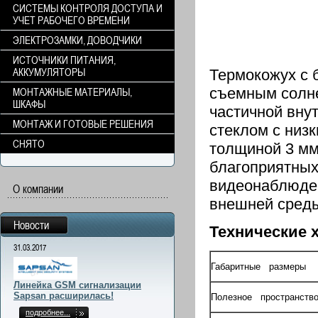
СИСТЕМЫ КОНТРОЛЯ ДОСТУПА И
УЧЕТ РАБОЧЕГО ВРЕМЕНИ
ЭЛЕКТРОЗАМКИ, ДОВОДЧИКИ
ИСТОЧНИКИ ПИТАНИЯ,
АККУМУЛЯТОРЫ
Термокожух с 
съемным солн
МОНТАЖНЫЕ МАТЕРИАЛЫ,
ШКАФЫ
частичной вну
МОНТАЖ И ГОТОВЫЕ РЕШЕНИЯ
стеклом с низ
СНЯТО
толщиной 3 мм
благоприятных
видеонаблюден
О компании
внешней среды 
Новости
Технические 
31.03.2017
Габаритные размеры
Линейка GSM сигнализации
Sapsan расширилась!
Полезное пространств
подробнее...