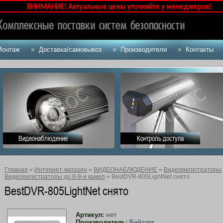
ВНИМАНИЕ! Актуальные цены уточняйте у менеджеров!
Монтаж
Доставка/самовывоз
Производители
Контакты
Видеонаблюдение
Контроль доступа
Главная
»
Интернет-магазин
»
ВИДЕОНАБЛЮДЕНИЕ
»
Видеорегистраторы
Видеорегистраторы до 8-9-и камер
» BestDVR-805LightNet снято
BestDVR-805LightNet снято
Артикул:
нет
Производитель:
Байтэрг