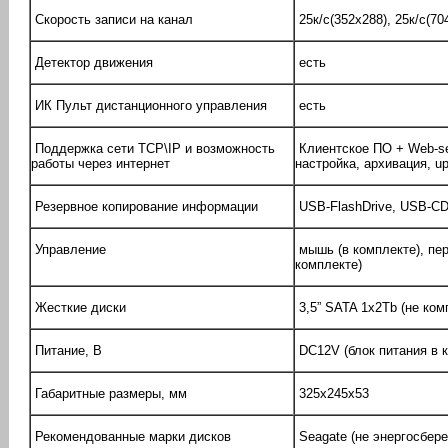
Скорость записи на канал
25к/с(352x288), 25к/c(70
Детектор движения
есть
ИК Пульт дистанционного управления
есть
Поддержка сети TCP\IP и возможность
Клиентское ПО + Web-ser
работы через интернет
настройка, архивация, u
Резервное копирование информации
USB-FlashDrive, USB-C
Управление
мышь (в комплекте), пер
комплекте)
Жесткие диски
3,5” SATA 1х2Тb (не ко
Питание, В
DC12V (блок питания в 
Габаритные размеры, мм
325х245х53
Рекомендованные марки дисков
Seagate (не энергосбер