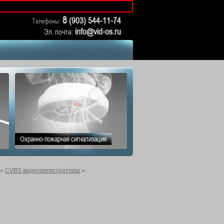
ВНИМАНИЕ! Актуальные ц
8
(903) 544-11-74
Телефоны:
info@vid-os.ru
Эл. почта:
Охранно-пожарная сигнализация
»
CVBS видеорегистраторы
»