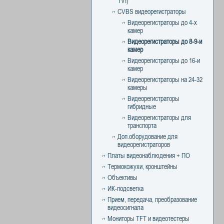
TVI)
CVBS видеорегистраторы
Видеорегистраторы до 4-х
камер
Видеорегистраторы до 8-9-и
камер
Видеорегистраторы до 16-и
камер
Видеорегистраторы на 24-32
камеры
Видеорегистраторы
гибридные
Видеорегистраторы для
транспорта
Доп.оборудование для
видеорегистраторов
Платы видеонаблюдения + ПО
Термокожухи, кронштейны
Объективы
ИК-подсветка
Прием, передача, преобразование
видеосигнала
Мониторы TFT и видеотестеры