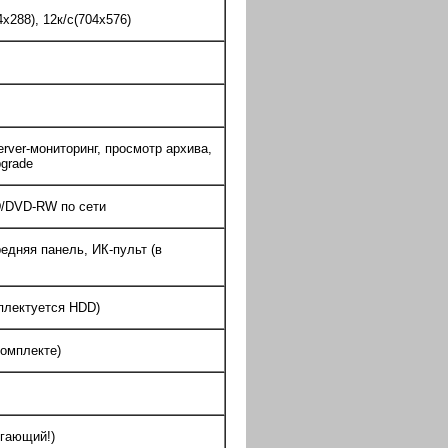
4x288), 12к/с(704х576)
ver-мониторинг, просмотр архива,
pgrade
D/DVD-RW по сети
едняя панель, ИК-пульт (в
мплектуется HDD)
комплекте)
егающий!)