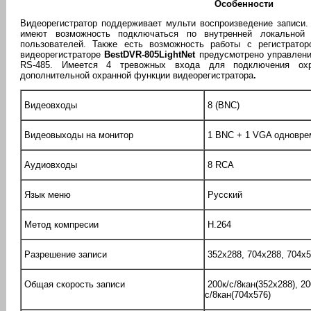
Особенности
Видеорегистратор поддерживает мульти воспроизведение записи.
имеют возможность подключаться по внутренней локальной
пользователей. Также есть возможность работы с регистрато
видеорегистраторе
BestDVR-805LightNet
предусмотрено управлен
RS-485. Имеется 4 тревожных входа для подключения охр
дополнительной охранной функции видеорегистратора
.
Видеовходы
8 (BNC)
Видеовыходы на монитор
1 BNC + 1 VGA одновре
Аудиовходы
8 RCA
Язык меню
Русский
Метод компресии
H.264
Разрешение записи
352x288, 704x288, 704х
Общая скорость записи
200к/с/8кан(352x288), 20
с/8кан(704х576)