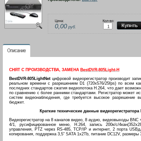
Цена:
Кол-во:
0,00
руб.
Описание
СНЯТ С ПРОИЗВОДСТВА, ЗАМЕНА
BestDVR-805Light-H
BestDVR-805LightNet
цифровой видеорегистратор производит запи
реальном времени с разрешением D1 (720х576/25fps) по всем ка
последних стандартов сжатия видеопотока Н.264, что дает возмож
по сравнению с более ранними стандартами. Регистратор может и
систем видеонаблюдения, где требуется высокое разрешение в
бюджет.
Краткие технические данные видеорегистратора 
Видеорегистратор на 8 каналов видео, 8 аудио, видеовыходы BNC 
4/1, русифицированное меню, H.264, запись 200к/с/4кан(352x2
управления, PTZ через RS-485, TCP/IP и интернет, 2 порта USB
копирования, поддержка 3,5” SATA 1х2Тb, питание DC12V, размеры