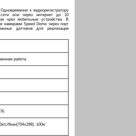
 Одновременно к видеорегистратору
 сети или через интернет до 10
ром чрез мобильные устройства. В
ие камерами Speed Dome через порт
анных датчиков для реализации
менная работа
576
0к/c/8кан(704x288), 100к/