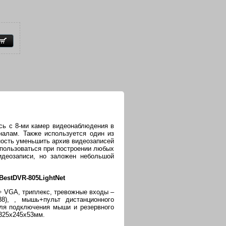
сь с 8-ми камер видеонаблюдения в
налам. Также используется один из
ность уменьшить архив видеозаписей
спользоваться при построении любых
идеозаписи, но заложен небольшой
BestDVR-805LightNet
+ VGA, триплекс, тревожные входы –
88), , мышь+пульт дистанционного
для подключения мыши и резервного
 325х245х53мм.