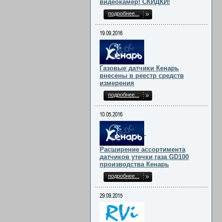
видеокамер! СКИДКИ!
подробнее...
19.09.2016
Газовые датчики Кенарь
внесены в реестр средств
измерения
подробнее...
10.05.2016
Расширение ассортимента
датчиков утечки газа GD100
производства Кенарь
подробнее...
29.09.2015