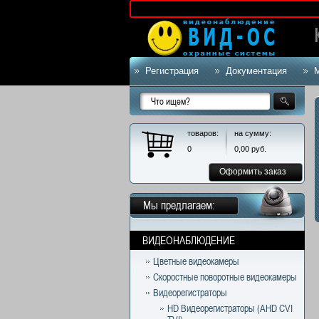
яйте у менеджеров!
Регистрация
Документация
товаров:
на сумму:
0
0,00
руб.
Оформить заказ
Мы предлагаем:
ВИДЕОНАБЛЮДЕНИЕ
Цветные видеокамеры
Скоростные поворотные видеокамеры
Видеорегистраторы
HD Видеорегистраторы (AHD CVI