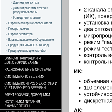
Датчики утечки газа
Датчики разбития стекла и
2 канала 
разрушения стены
(ИК), пове
Извещатели пламени
установка 
Охранно-пожарные оповещатели
два оптоэл
Пожаротушение
Охрана периметра
микропроц
Взрывозащищенное оборудование
режим "пам
Продукция PARADOX(Канада)
режим тес
Предупреждающие наклейки
контроль в
GSM-СИГНАЛИЗАЦИЯ И
контроль н
ДОП.ОБОРУДОВАНИЕ
РАДИОКАНАЛЬНЫЕ СИСТЕМЫ
ИК:
СИСТЕМЫ ОПОВЕЩЕНИЯ
объемная к
СИСТЕМЫ КОНТРОЛЯ ДОСТУПА И
110 элемен
УЧЕТ РАБОЧЕГО ВРЕМЕНИ
устойчивос
ЭЛЕКТРОЗАМКИ, ДОВОДЧИКИ
дискретная
ИСТОЧНИКИ ПИТАНИЯ,
АККУМУЛЯТОРЫ
АК: