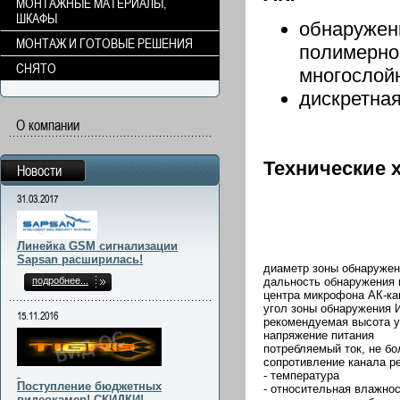
МОНТАЖНЫЕ МАТЕРИАЛЫ,
ШКАФЫ
обнаружен
МОНТАЖ И ГОТОВЫЕ РЕШЕНИЯ
полимерной
СНЯТО
многослойн
дискретная
О компании
Технические 
Новости
31.03.2017
Линейка GSM сигнализации
Sapsan расширилась!
диаметр зоны обнаружен
подробнее...
дальность обнаружения в
центра микрофона АК-ка
угол зоны обнаружения 
15.11.2016
рекомендуемая высота у
напряжение питания
потребляемый ток, не бо
сопротивление канала р
- температура
Поступление бюджетных
- относительная влажнос
видеокамер! СКИДКИ!