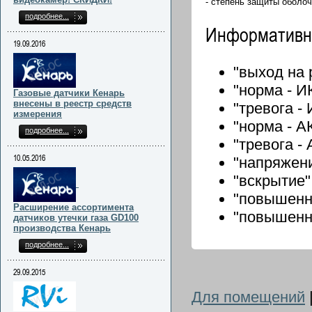
- степень защиты оболо
подробнее...
Информативн
19.09.2016
"выход на 
"норма - ИК
Газовые датчики Кенарь
внесены в реестр средств
"тревога - 
измерения
"норма - АК
подробнее...
"тревога - 
10.05.2016
"напряжени
"вскрытие"
"повышенны
Расширение ассортимента
"повышенны
датчиков утечки газа GD100
производства Кенарь
подробнее...
29.09.2015
Для помещений