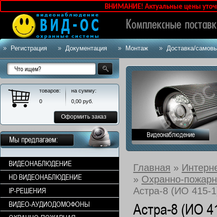
ВНИМАНИЕ! Актуальные цены уточняйте
Регистрация
Документация
Монтаж
Доставка/самов
товаров:
на сумму:
0
0,00
руб.
Оформить заказ
Видеонаблюдение
Мы предлагаем:
ВИДЕОНАБЛЮДЕНИЕ
Главная
»
Интерн
HD ВИДЕОНАБЛЮДЕНИЕ
»
Охранно-пожарн
Астра-8 (ИО 415-
IP-РЕШЕНИЯ
ВИДЕО-АУДИОДОМОФОНЫ
Астра-8 (ИО 4