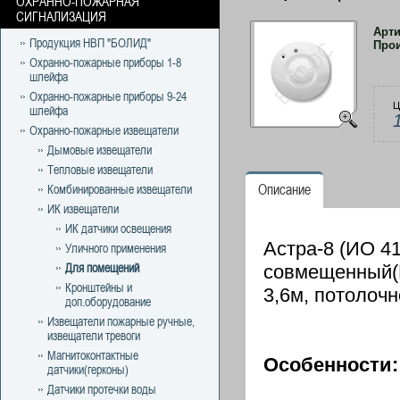
ОХРАННО-ПОЖАРНАЯ
СИГНАЛИЗАЦИЯ
Арт
Продукция НВП "БОЛИД"
Про
Охранно-пожарные приборы 1-8
шлейфа
Охранно-пожарные приборы 9-24
Ц
шлейфа
Охранно-пожарные извещатели
Дымовые извещатели
Тепловые извещатели
Описание
Комбинированные извещатели
ИК извещатели
ИК датчики освещения
Астра-8 (ИО 4
Уличного применения
Для помещений
совмещенный(И
Кронштейны и
3,6м, потолоч
доп.оборудование
Извещатели пожарные ручные,
извещатели тревоги
Магнитоконтактные
Особенности:
датчики(герконы)
Датчики протечки воды