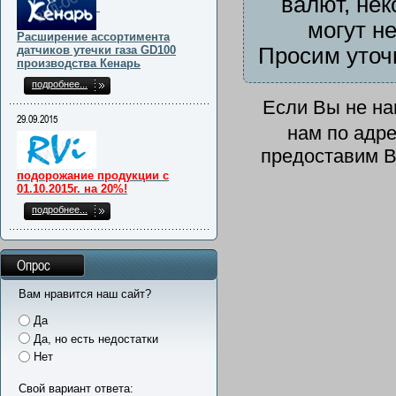
валют, нек
могут н
Расширение ассортимента
датчиков утечки газа GD100
Просим уточ
производства Кенарь
подробнее...
Если Вы не н
29.09.2015
нам по адр
предоставим В
подорожание продукции с
01.10.2015г. на 20%!
подробнее...
Опрос
Вам нравится наш сайт?
Да
Да, но есть недостатки
Нет
Свой вариант ответа: