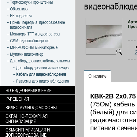
Термокожухи, кронштейны
видеонаблюд
Объективы
ИК-подсветка
Арт
Прием, передача, преобразование
Про
видеосигнала
Мониторы TFT и видеотестеры
GSM-видеонаблюдение
МИКРОФОНЫ миниатюрные
Ц
Муляжи видеокамер
Доп. оборудование, кабель, разъемы
Доп. оборудование и аксессуары
Кабель для видеонаблюдения
Описание
Разъемы для видеонаблюдения
HD ВИДЕОНАБЛЮДЕНИЕ
КВК-2В 2х0.75
IP-РЕШЕНИЯ
(75Ом) кабель
ВИДЕО-АУДИОДОМОФОНЫ
(белый) для с
ОХРАННО-ПОЖАРНАЯ
радиочастотна
СИГНАЛИЗАЦИЯ
питания сечени
GSM-СИГНАЛИЗАЦИЯ И
ДОП.ОБОРУДОВАНИЕ