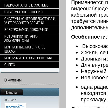
Применяется п
РАДИОКАНАЛЬНЫЕ СИСТЕМЫ
видеонаблюден
СИСТЕМЫ ОПОВЕЩЕНИЯ
кабельной тра
СИСТЕМЫ КОНТРОЛЯ ДОСТУПА И
требуется лин
УЧЕТ РАБОЧЕГО ВРЕМЕНИ
дополнительны
ЭЛЕКТРОЗАМКИ, ДОВОДЧИКИ
Особенности:
ИСТОЧНИКИ ПИТАНИЯ,
АККУМУЛЯТОРЫ
Высокочас
МОНТАЖНЫЕ МАТЕРИАЛЫ,
ШКАФЫ
2 жилы се
Двойная и
МОНТАЖ И ГОТОВЫЕ РЕШЕНИЯ
Для внутр
СНЯТО
Наружный 
Волновое 
О компании
одна ради
Новости
находятся
прокладку
31.03.2017