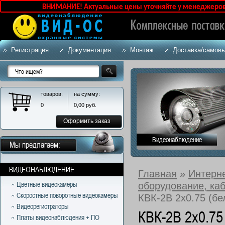
ВНИМАНИЕ! Актуальные цены уточняйте у менеджеров!
Регистрация
Документация
Монтаж
Доставка/самов
товаров:
на сумму:
0
0,00
руб.
Оформить заказ
Видеонаблюдение
Мы предлагаем:
ВИДЕОНАБЛЮДЕНИЕ
Главная
»
Интерн
оборудование, ка
Цветные видеокамеры
Скоростные поворотные видеокамеры
КВК-2В 2х0.75 (б
Видеорегистраторы
КВК-2В 2х0.75
Платы видеонаблюдения + ПО