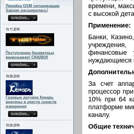
времени, макс
Линейка GSM сигнализации
Sapsan расширилась!
с высокой дет
подробнее...
Применение:
15.11.2016
Банки, Казино
учреждения
финансовые 
Поступление бюджетных
видеокамер! СКИДКИ!
нуждающиеся в
подробнее...
Дополнитель
19.09.2016
За счет аппа
процессор при
Газовые датчики Кенарь
10% при 64 к
внесены в реестр средств
платформе мин
измерения
каналу.
подробнее...
Общие технич
10.05.2016