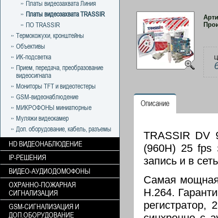
Платы видеозахвата Линия
Платы видеозахвата TRASSIR
Арт
ПО TRASSIR
Про
Термокожухи, кронштейны
Объективы
ИК-подсветка
Ц
Прием, передача, преобразование
видеосигнала
Мониторы TFT и видеотестеры
GSM-видеонаблюдение
Описание
МИКРОФОНЫ миниатюрные
Муляжи видеокамер
Доп. оборудование, кабель, разъемы
TRASSIR DV 9
HD ВИДЕОНАБЛЮДЕНИЕ
(960H) 25 fps
IP-РЕШЕНИЯ
запись и в сет
ВИДЕО-АУДИОДОМОФОНЫ
Самая мощная 
ОХРАННО-ПОЖАРНАЯ
H.264. Гарант
СИГНАЛИЗАЦИЯ
регистратор, 
GSM-СИГНАЛИЗАЦИЯ И
ДОП.ОБОРУДОВАНИЕ
синхронно с а