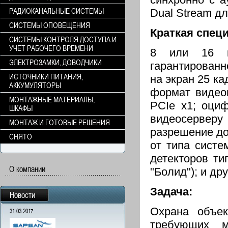
РАДИОКАНАЛЬНЫЕ СИСТЕМЫ
Dual Stream дл
СИСТЕМЫ ОПОВЕЩЕНИЯ
Краткая спец
СИСТЕМЫ КОНТРОЛЯ ДОСТУПА И
УЧЕТ РАБОЧЕГО ВРЕМЕНИ
8 или 16 ко
ЭЛЕКТРОЗАМКИ, ДОВОДЧИКИ
гарантированн
ИСТОЧНИКИ ПИТАНИЯ,
на экран 25 ка
АККУМУЛЯТОРЫ
формат видеок
МОНТАЖНЫЕ МАТЕРИАЛЫ,
PCIe x1; оциф
ШКАФЫ
видеосервер
МОНТАЖ И ГОТОВЫЕ РЕШЕНИЯ
разрешение до
СНЯТО
от типа систе
детекторов ти
О компании
"Болид"); и др
Задача:
Новости
Охрана объек
31.03.2017
требующих м