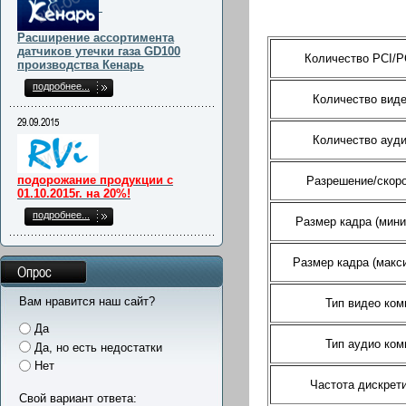
Расширение ассортимента
датчиков утечки газа GD100
Количество PCI/P
производства Кенарь
подробнее...
Количество виде
29.09.2015
Количество ауди
подорожание продукции с
Разрешение/скоро
01.10.2015г. на 20%!
подробнее...
Размер кадра (мини
Размер кадра (макс
Опрос
Вам нравится наш сайт?
Тип видео ком
Да
Тип аудио ком
Да, но есть недостатки
Нет
Частота дискрети
Свой вариант ответа: