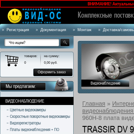
ВНИМАНИЕ! Актуальные цен
Регистрация
Документация
Монтаж
Доставка/самов
товаров:
на сумму:
0
0,00
руб.
Оформить заказ
Видеонаблюдение
Мы предлагаем:
ВИДЕОНАБЛЮДЕНИЕ
Главная
»
Интерн
видеонаблюдения
Цветные видеокамеры
Скоростные поворотные видеокамеры
960H-8 плата вид
Видеорегистраторы
TRASSIR DV 9
Платы видеонаблюдения + ПО