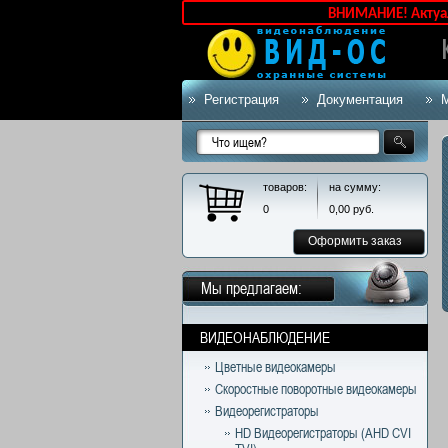
ВНИМАНИЕ! Актуальные ц
Регистрация
Документация
товаров:
на сумму:
0
0,00
руб.
Оформить заказ
Мы предлагаем:
ВИДЕОНАБЛЮДЕНИЕ
Цветные видеокамеры
Скоростные поворотные видеокамеры
Видеорегистраторы
HD Видеорегистраторы (AHD CVI