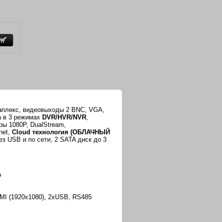
таплекс, видеовыходы 2 BNC, VGA,
та в 3 режимах
DVR/HVR/NVR
,
ры 1080P, DualStream,
net,
Cloud технология (ОБЛАЧНЫЙ
ез USB и по сети, 2 SATA диск до 3
р
MI (1920х1080), 2xUSB, RS485