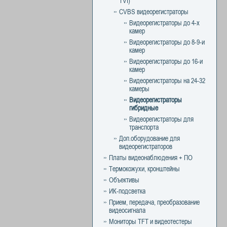
TVI)
CVBS видеорегистраторы
Видеорегистраторы до 4-х
камер
Видеорегистраторы до 8-9-и
камер
Видеорегистраторы до 16-и
камер
Видеорегистраторы на 24-32
камеры
Видеорегистраторы
гибридные
Видеорегистраторы для
транспорта
Доп.оборудование для
видеорегистраторов
Платы видеонаблюдения + ПО
Термокожухи, кронштейны
Объективы
ИК-подсветка
Прием, передача, преобразование
видеосигнала
Мониторы TFT и видеотестеры