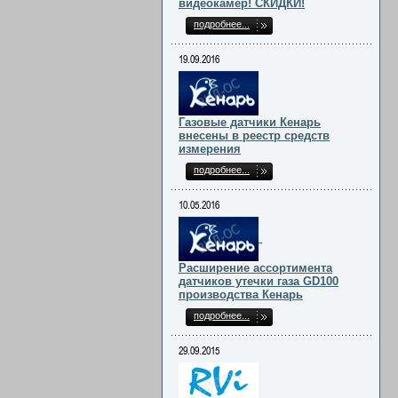
видеокамер! СКИДКИ!
подробнее...
19.09.2016
Газовые датчики Кенарь
внесены в реестр средств
измерения
подробнее...
10.05.2016
Расширение ассортимента
датчиков утечки газа GD100
производства Кенарь
подробнее...
29.09.2015