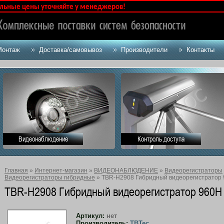
ены уточняйте у менеджеров!
Монтаж
Доставка/самовывоз
Производители
Контакты
Видеонаблюдение
Контроль доступа
Главная
»
Интернет-магазин
»
ВИДЕОНАБЛЮДЕНИЕ
»
Видеорегистраторы
Видеорегистраторы гибридные
» TBR-H2908 Гибридный видеорегистратор
TBR-H2908 Гибридный видеорегистратор 960Н
Артикул:
нет
Производитель:
TBTec