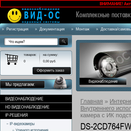
ВНИМАНИЕ! Актуальны
Регистрация
Документация
Монтаж
Доставка/самов
товаров:
на сумму:
0
0,00
руб.
Оформить заказ
Видеонаблюдение
Мы предлагаем:
ВИДЕОНАБЛЮДЕНИЕ
Главная
»
Интерн
HD ВИДЕОНАБЛЮДЕНИЕ
Внутреннего испо
камера с ИК подс
IP-РЕШЕНИЯ
DS-2CD764FWD
IP-видеокамеры
Уличного исполнения