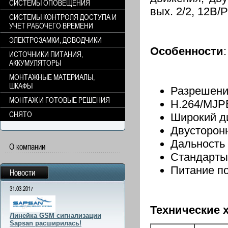
СИСТЕМЫ ОПОВЕЩЕНИЯ
вых. 2/2, 12В/
СИСТЕМЫ КОНТРОЛЯ ДОСТУПА И
УЧЕТ РАБОЧЕГО ВРЕМЕНИ
ЭЛЕКТРОЗАМКИ, ДОВОДЧИКИ
Особенности
:
ИСТОЧНИКИ ПИТАНИЯ,
АККУМУЛЯТОРЫ
МОНТАЖНЫЕ МАТЕРИАЛЫ,
ШКАФЫ
Разрешени
МОНТАЖ И ГОТОВЫЕ РЕШЕНИЯ
H.264/MJPE
СНЯТО
Широкий д
Двусторонн
Дальность 
О компании
Стандарты
Питание по
Новости
31.03.2017
Технические 
Линейка GSM сигнализации
Sapsan расширилась!