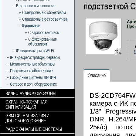
подстветкой 
Внутреннего исполнения
Стандартные с объективом
Стандартные без объектива
Арт
Купольные
Про
С вариообъективом
С фиксированным
объективом
Ц
IP видеокамеры с Wi-Fi
IP-видеорегистраторы/серверы
Мегапиксельные объективы
Программное обеспечение
Описание
Гибридные системы ЛИНИЯ
Сетевое и доп. оборудование
ВИДЕО-АУДИОДОМОФОНЫ
DS-2CD764FW
ОХРАННО-ПОЖАРНАЯ
камера с ИК п
СИГНАЛИЗАЦИЯ
1/3" Progres
GSM-СИГНАЛИЗАЦИЯ И
DNR, Н.264/MP
ДОП.ОБОРУДОВАНИЕ
25к/с), поток
РАДИОКАНАЛЬНЫЕ СИСТЕМЫ
движения, дву