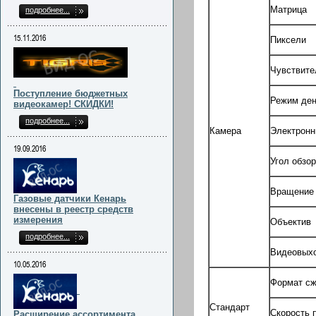
Матрица
подробнее...
15.11.2016
Пиксели
Чувствите
Поступление бюджетных
Режим ден
видеокамер! СКИДКИ!
подробнее...
Камера
Электронн
19.09.2016
Угол обзо
Вращение
Газовые датчики Кенарь
внесены в реестр средств
измерения
Объектив
подробнее...
Видеовых
10.05.2016
Формат сж
Стандарт
Скорость 
Расширение ассортимента