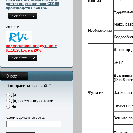
сжатия
датчиков утечки газа GD100
производства Кенарь
Аудиосжа
подробнее...
Макс. раз
29.09.2015
Изображение
Кадров/се
подорожание продукции с
Детектор 
01.10.2015г. на 20%!
подробнее...
ePTZ
Дуальный 
Опрос
(DualStrea
Вам нравится наш сайт?
Функции
Запись на
Да
Да, но есть недостатки
Тактовый 
Нет
Свой вариант ответа:
Защита п
Протокол