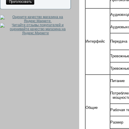
Аудиовхо
Аудиовых
Интерфейс
Передача
Тревожны
Тревожны
Питание
Потребля
мощност
Общие
Рабочая т
Размер