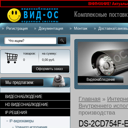
ВНИМАНИЕ! Актуальные це
Регистрация
Документация
Монтаж
Доставка/самов
товаров:
на сумму:
0
0,00
руб.
Оформить заказ
Видеонаблюдение
Мы предлагаем:
ВИДЕОНАБЛЮДЕНИЕ
Главная
»
Интерн
HD ВИДЕОНАБЛЮДЕНИЕ
Внутреннего испо
производства
IP-РЕШЕНИЯ
DS-2CD754F-EI
IP-видеокамеры
Уличного исполнения