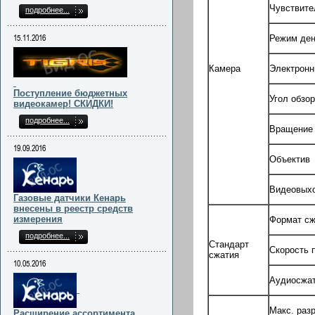
Чувствите
подробнее...
15.11.2016
Режим ден
Камера
Электронн
Поступление бюджетных
Угол обзо
видеокамер! СКИДКИ!
подробнее...
Вращение
19.09.2016
Объектив
Видеовых
Газовые датчики Кенарь
внесены в реестр средств
измерения
Формат сж
подробнее...
Стандарт
Скорость 
сжатия
10.05.2016
Аудиосжа
Макс. раз
Расширение ассортимента