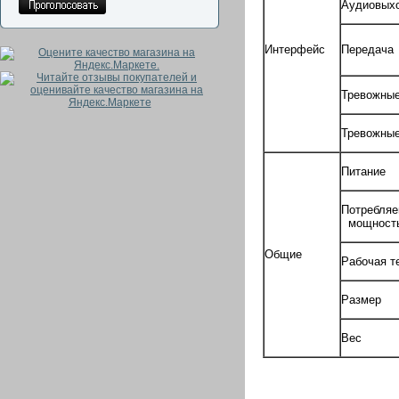
Аудиовых
Интерфейс
Передача
Тревожны
Тревожны
Питание
Потребля
мощност
Общие
Рабочая т
Размер
Вес