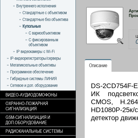
Внутреннего исполнения
Арт
Стандартные с объективом
Про
Стандартные без объектива
Купольные
С вариообъективом
Ц
С фиксированным
объективом
IP видеокамеры с Wi-Fi
IP-видеорегистраторы/серверы
Мегапиксельные объективы
Описание
Программное обеспечение
Гибридные системы ЛИНИЯ
DS-2CD754F-E(
Сетевое и доп. оборудование
ИК подсветк
ВИДЕО-АУДИОДОМОФОНЫ
CMOS, Н.264
ОХРАННО-ПОЖАРНАЯ
СИГНАЛИЗАЦИЯ
HD1080P-25к/с
детектор движе
GSM-СИГНАЛИЗАЦИЯ И
ДОП.ОБОРУДОВАНИЕ
РАДИОКАНАЛЬНЫЕ СИСТЕМЫ