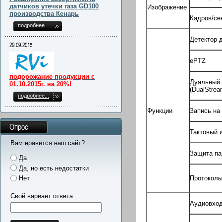
датчиков утечки газа GD100
Изображение
производства Кенарь
Кадров/се
подробнее...
Детектор 
29.09.2015
ePTZ
подорожание продукции с
Дуальный 
01.10.2015г. на 20%!
(DualStrea
подробнее...
Функции
Запись на
Опрос
Тактовый 
Вам нравится наш сайт?
Защита п
Да
Да, но есть недостатки
Протокол
Нет
Свой вариант ответа:
Аудиовхо