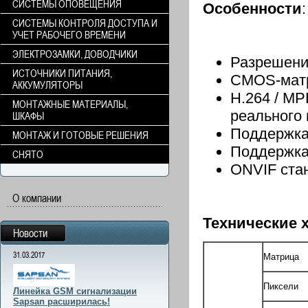
СИСТЕМЫ ОПОВЕЩЕНИЯ
Особенности
:
СИСТЕМЫ КОНТРОЛЯ ДОСТУПА И
УЧЕТ РАБОЧЕГО ВРЕМЕНИ
ЭЛЕКТРОЗАМКИ, ДОВОДЧИКИ
Разрешени
ИСТОЧНИКИ ПИТАНИЯ,
CMOS-мат
АККУМУЛЯТОРЫ
H.264 / MP
МОНТАЖНЫЕ МАТЕРИАЛЫ,
реального
ШКАФЫ
Поддержка
МОНТАЖ И ГОТОВЫЕ РЕШЕНИЯ
Поддержка
СНЯТО
ONVIF ста
О компании
Технические 
Новости
31.03.2017
Матрица
Пиксели
Линейка GSM сигнализации
Sapsan расширилась!